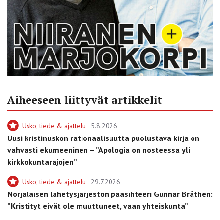
Aiheeseen liittyvät artikkelit
Usko, tiede & ajattelu
5.8.2026
Uusi kristinuskon rationaalisuutta puolustava kirja on
vahvasti ekumeeninen – ”Apologia on nosteessa yli
kirkkokuntarajojen”
Usko, tiede & ajattelu
29.7.2026
Norjalaisen lähetysjärjestön pääsihteeri Gunnar Bråthen:
”Kristityt eivät ole muuttuneet, vaan yhteiskunta”