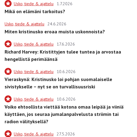
Usko, tiede & ajattelu
1.7.2026
Mikä on elämäni tarkoitus?
Usko, tiede & ajattelu
24.6.2026
Miten kristinusko eroaa muista uskonnoista?
Usko, tiede & ajattelu
17.6.2026
Richard Harvey: Kristittyjen tulee tuntea ja arvostaa
hengellistä perimäänsä
Usko, tiede & ajattelu
10.6.2026
Vieraskynä: Kristinusko loi pohjan suomalaiselle
sivistykselle – nyt se on turvallisuusriski
Usko, tiede & ajattelu
10.6.2026
Voiko ehtoollista viettää kotona omaa leipää ja viiniä
käyttäen, jos seuraa jumalanpalvelusta striimin tai
radion välityksellä?
Usko, tiede & ajattelu
27.5.2026