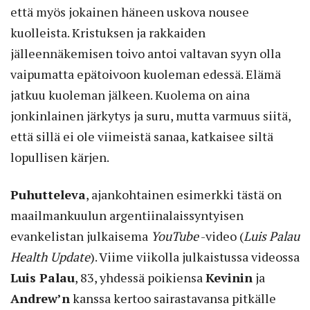
että myös jokainen häneen uskova nousee
kuolleista. Kristuksen ja rakkaiden
jälleennäkemisen toivo antoi valtavan syyn olla
vaipumatta epätoivoon kuoleman edessä. Elämä
jatkuu kuoleman jälkeen. Kuolema on aina
jonkinlainen järkytys ja suru, mutta varmuus siitä,
että sillä ei ole viimeistä sanaa, katkaisee siltä
lopullisen kärjen.
Puhutteleva
, ajankohtainen esimerkki tästä on
maailmankuulun argentiinalaissyntyisen
evankelistan julkaisema
YouTube
-video (
Luis Palau
Health Update
). Viime viikolla julkaistussa videossa
Luis Palau
, 83, yhdessä poikiensa
Kevinin
ja
Andrew’n
kanssa kertoo sairastavansa pitkälle