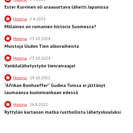
Ester Kurvinen oli uraauurtava lähetti Japanissa
Historia
2.4.2025
Millainen on romanien historia Suomessa?
Historia
23.10.2024
Muistoja Uuden Tien alkuvaiheista
Historia
23.10.2024
Vankilalähetystyön tienraivaajat
Historia
19.10.2022
”Afrikan Bonhoeffer” Gudina Tumsa ei jättänyt
laumaansa kuolemankaan edessä
Historia
16.8.2022
Ryttylän kartanon matka rusthollista lähetyskouluksi