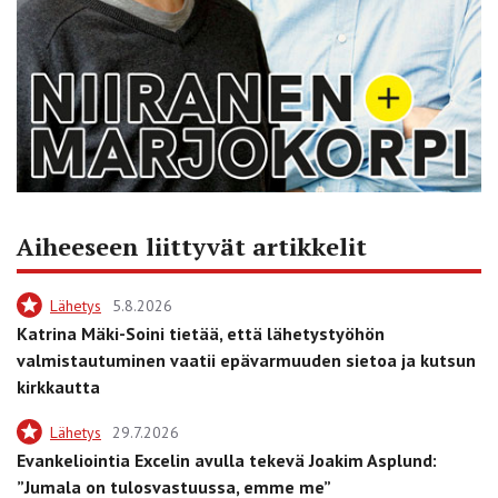
Aiheeseen liittyvät artikkelit
Lähetys
5.8.2026
Katrina Mäki-Soini tietää, että lähetystyöhön
valmistautuminen vaatii epävarmuuden sietoa ja kutsun
kirkkautta
Lähetys
29.7.2026
Evankeliointia Excelin avulla tekevä Joakim Asplund:
”Jumala on tulosvastuussa, emme me”