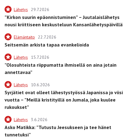
Lähetys
29.7.2026
”Kirkon suurin epäonnistuminen” – Juutalaislähetys
nousi kriittiseen keskusteluun Kansanlähetyspäivillä
Elämäntaito
22.7.2026
Seitsemän arkista tapaa evankelioida
Lähetys
15.7.2026
”Olosuhteista riippumatta ihmisellä on aina jotain
annettavaa”
Lähetys
10.6.2026
Syrjätiet ovat olleet lähestystyössä Japanissa jo viisi
vuotta – ”Meillä kristityillä on Jumala, joka kuulee
rukoukset”
Lähetys
3.6.2026
Asko Matikka: ”Tutustu Jeesukseen ja tee hänet
tunnetuksi”