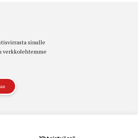
isvirrasta sinulle
edon verkkolehtemme