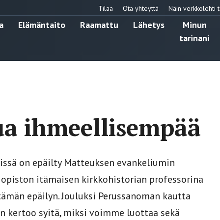
Tilaa
Ota yhteyttä
Näin verkkolehti t
a
Elämäntaito
Raamattu
Lähetys
Minun
tarinani
rua ihmeellisempää
rissä on epäilty Matteuksen evankeliumin
iopiston itämaisen kirkkohistorian professorina
tämän epäilyn. Jouluksi Perussanoman kautta
än kertoo syitä, miksi voimme luottaa sekä