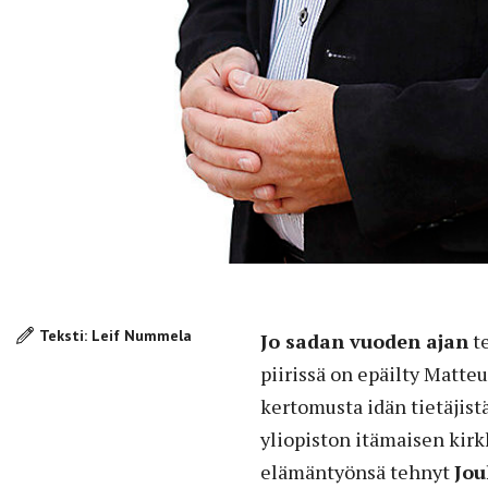
Teksti: Leif Nummela
Jo sadan vuoden ajan
t
piirissä on epäilty Matt
kertomusta idän tietäjist
yliopiston itämaisen kirk
elämäntyönsä tehnyt
Jou