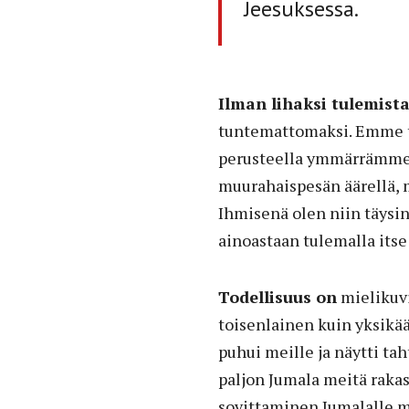
Jeesuksessa.
Ilman lihaksi tulemist
tuntemattomaksi. Emme t
perusteella ymmärrämme.
muurahaispesän äärellä, 
Ihmisenä olen niin täysi
ainoastaan tulemalla itse
Todellisuus on
mielikuvi
toisenlainen kuin yksikää
puhui meille ja näytti t
paljon Jumala meitä raka
sovittaminen Jumalalle 