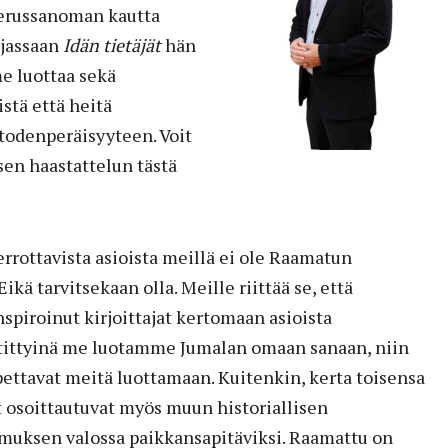
Perussanoman kautta
rjassaan
Idän tietäjät
hän
e luottaa sekä
stä että heitä
todenperäisyyteen. Voit
sen haastattelun tästä
rrottavista ­asioista meillä ei ole Raamatun
ikä tarvitsekaan olla. Meille riittää se, että
nspiroinut kirjoittajat kertomaan asioista
tittyinä me luotamme Jumalan omaan sanaan, niin
opettavat meitä luottamaan. Kuitenkin, kerta toisensa
 osoittautuvat myös muun histo­riallisen
kimuksen valossa paikkansapitäviksi. Raamattu on