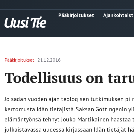
Pääkirjoitukset
Ajankohtaist
Pääkirjoitukset
21.12.2016
Todellisuus on ta
Jo sadan vuoden ajan teologisen tutkimuksen pii
kertomusta idän tietäjistä. Saksan Göttingenin yl
elämäntyönsä tehnyt Jouko Martikainen haastaa 
julkaistavassa uudessa kirjassaan Idän tietäjät h