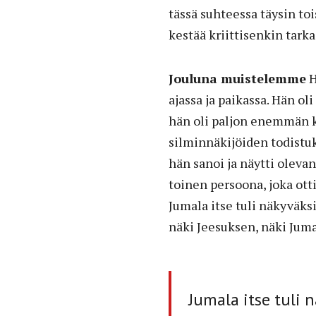
tässä suhteessa täysin to
kestää kriittisenkin tarka
Jouluna muistelemme
H
ajassa ja paikassa. Hän ol
hän oli paljon enemmän k
silminnäkijöiden todistu
hän sanoi ja näytti oleva
toinen persoona, joka ot
Jumala itse tuli näkyväksi
näki Jeesuksen, näki Juma
Jumala itse tuli 