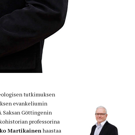
eologisen tutkimuksen
euksen evankeliumin
ä. Saksan Göttingenin
kohistorian professorina
ko Martikainen
haastaa