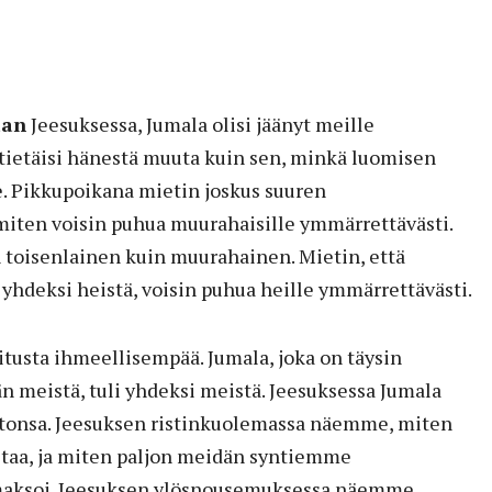
aan
Jeesuksessa, Jumala olisi jäänyt meille
ietäisi hänestä muuta kuin sen, minkä luomisen
 Pikkupoikana mietin joskus suuren
miten voisin puhua muurahaisille ymmärrettävästi.
n toisenlainen kuin muurahainen. Mietin, että
 yhdeksi heistä, voisin puhua heille ymmärrettävästi.
tusta ihmeellisempää. Jumala, joka on täysin
n meistä, tuli yhdeksi meistä. Jeesuksessa Jumala
ahtonsa. Jeesuksen ristinkuolemassa näemme, miten
staa, ja miten paljon meidän syntiemme
maksoi. Jeesuksen ylösnousemuksessa näemme,