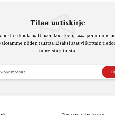
Tilaa uutiskirje
öpostiisi kuukausittaisen koosteen, jossa poimimme uut
a valotamme niiden taustaa. Lisäksi saat viikottain ti
tuoreista jutuista.