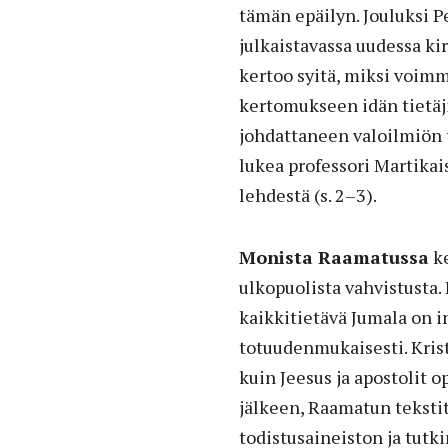
tämän epäilyn. Jouluksi 
julkaistavassa uudessa ki
kertoo syitä, miksi voimm
kertomukseen idän tietäji
johdattaneen valoilmiön 
lukea professori Martikai
lehdestä (s. 2–3).
Monista Raamatussa
ke
ulkopuolista vahvistusta. E
kaikkitietävä Jumala on i
totuudenmukaisesti. Kris
kuin Jeesus ja apostolit 
jälkeen, Raamatun tekstit
todistusaineiston ja tut