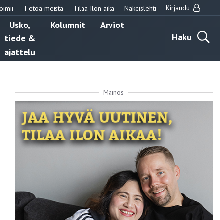
Kirjaudu
oimii
Tietoa meistä
Tilaa Ilon aika
Näköislehti
Usko,
Kolumnit
Arviot
Haku
tiede &
ajattelu
Mainos