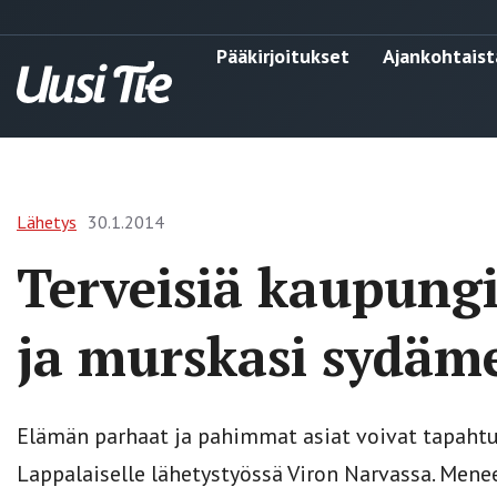
Pääkirjoitukset
Ajankohtaist
Lähetys
30.1.2014
Terveisiä kaupungi
ja murskasi sydäm
Elämän parhaat ja pahimmat asiat voivat tapahtua
Lappalaiselle lähetystyössä Viron Narvassa. Menee