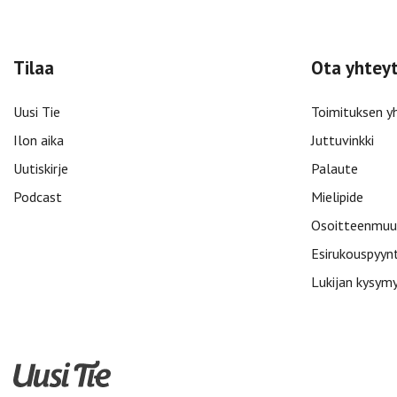
Tilaa
Ota yhtey
Uusi Tie
Toimituksen y
Ilon aika
Juttuvinkki
Uutiskirje
Palaute
Podcast
Mielipide
Osoitteenmuu
Esirukouspyyn
Lukijan kysym