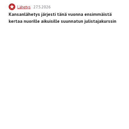
Lähetys
27.5.2026
Kansanlähetys järjesti tänä vuonna ensimmäistä
kertaa nuorille aikuisille suunnatun julistajakurssin