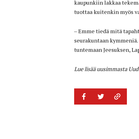
kaupunkiin lakkaa tekemä
tuottaa kuitenkin myös val
‒ Emme tiedä mitä tapahtu
seurakuntaan kymmeniä. Ja 
tuntemaan Jeesuksen, Lap
Lue lisää uusimmasta Uude