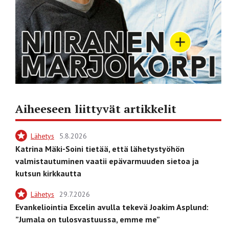
Aiheeseen liittyvät artikkelit
Lähetys
5.8.2026
Katrina Mäki-Soini tietää, että lähetystyöhön
valmistautuminen vaatii epävarmuuden sietoa ja
kutsun kirkkautta
Lähetys
29.7.2026
Evankeliointia Excelin avulla tekevä Joakim Asplund:
”Jumala on tulosvastuussa, emme me”