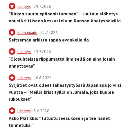
Lähetys
29.7.2026
”Kirkon suurin epäonnistuminen” – Juutalaislähetys
nousi kriittiseen keskusteluun Kansanlähetyspäivillä
Elämäntaito
22.7.2026
Seitsemän arkista tapaa evankelioida
Lähetys
15.7.2026
”Olosuhteista riippumatta ihmisellä on aina jotain
annettavaa”
Lähetys
10.6.2026
Syrjätiet ovat olleet lähestystyössä Japanissa jo viisi
vuotta – ”Meillä kristityillä on Jumala, joka kuulee
rukoukset”
Lähetys
3.6.2026
Asko Matikka: ”Tutustu Jeesukseen ja tee hänet
tunnetuksi”