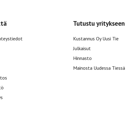
ttä
Tutustu yritykseen
hteystiedot
Kustannus Oy Uusi Tie
Julkaisut
Hinnasto
Mainosta Uudessa Tiessä
tos
tö
ys