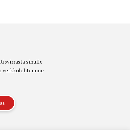
isvirrasta sinulle
edon verkkolehtemme