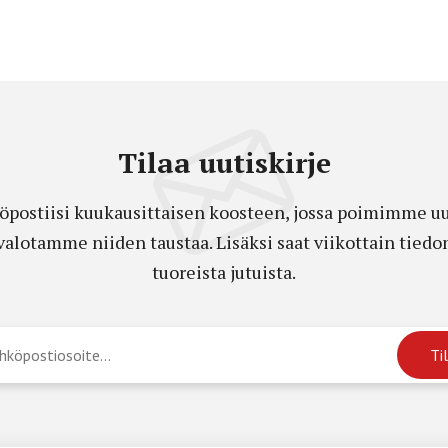
Tilaa uutiskirje
öpostiisi kuukausittaisen koosteen, jossa poimimme uut
a valotamme niiden taustaa. Lisäksi saat viikottain ti
tuoreista jutuista.