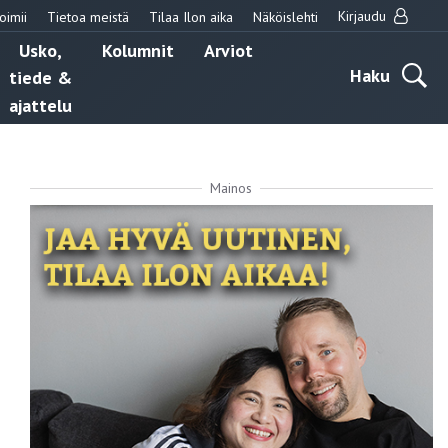
Kirjaudu
oimii
Tietoa meistä
Tilaa Ilon aika
Näköislehti
Usko,
Kolumnit
Arviot
Haku
tiede &
ajattelu
Mainos