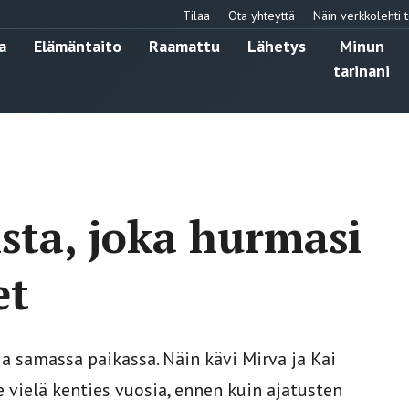
Tilaa
Ota yhteyttä
Näin verkkolehti t
a
Elämäntaito
Raamattu
Lähetys
Minun
tarinani
sta, joka hurmasi
et
 samassa paikassa. Näin kävi Mirva ja Kai
 vielä kenties vuosia, ennen kuin ajatusten