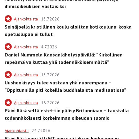
ihmisoikeuksien vastaisiksi
Ajankohtaista
13.7.2026
Seinäjoella kristillinen koulu aloittaa kotikouluna, koska
opetuslupaa ei tullut
Ajankohtaista
4.7.2026
Daniel Nummela Kansanlähetyspäivillä: ”Kirkollinen
repeämä vaikuttaa yhä todennäköisemmältä”
Ajankohtaista
13.7.2026
Uushenkisyys tulee vastaan yhä nuorempana –
”Oppitunnilla piti kokeilla buddhalaista meditaatiota”
Ajankohtaista
16.7.2026
Päivi Räsäseltä estettiin pääsy Britanniaan – taustalla
todennäköisesti korkeimman oikeuden tuomio
Ajankohtaista
24.7.2026
Päivi Räsänen jätti EIT:een valituksen korkeimman