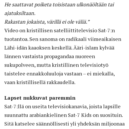
He saattavat poiketa toisistaan ulkonäöltään tai
ajatuksiltaan.
Rakastan jokaista, värillä ei ole väliä.”
Video on kristillisen satelliittitelevisio Sat-7:n
tuotantoa. Sen sanoma on radikaali viimeaikaisen
Lähi-idän kaaoksen keskellä. Ääri-islam kylvää
lännen vastaista propagandaa nuoreen
sukupolveen, mutta kristillinen televisiotyö
taistelee ennakkoluuloja vastaan – ei miekalla,
vaan kristillisellä rakkaudella.
Lapset nukkuvat paremmin
Sat-7:llä on useita televisiokanavia, joista lapsille
suunnattu arabiankielinen Sat-7 Kids on suosituin.
Sitä katselee säännöllisesti yli yhdeksän miljoonaa