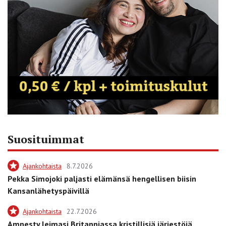
Suosituimmat
Ajankohtaista
8.7.2026
Pekka Simojoki paljasti elämänsä hengellisen biisin
Kansanlähetyspäivillä
Ajankohtaista
22.7.2026
Amnesty leimasi Britanniassa kristillisiä järjestöjä