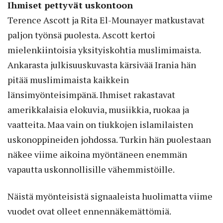
Ihmiset pettyvät uskontoon
Terence Ascott ja Rita El-Mounayer matkustavat
paljon työnsä puolesta. Ascott kertoi
mielenkiintoisia yksityiskohtia muslimimaista.
Ankarasta julkisuuskuvasta kärsivää Irania hän
pitää muslimimaista kaikkein
länsimyönteisimpänä. Ihmiset rakastavat
amerikkalaisia elokuvia, musiikkia, ruokaa ja
vaatteita. Maa vain on tiukkojen islamilaisten
uskonoppineiden johdossa. Turkin hän puolestaan
näkee viime aikoina myöntäneen enemmän
vapautta uskonnollisille vähemmistöille.
Näistä myönteisistä signaaleista huolimatta viime
vuodet ovat olleet ennennäkemättömiä.