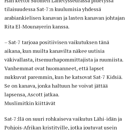
Hän kertoi Suomen Lähetysseurassa pidetyssä
tilaisuudessa Sat-7:n kuulumisia yhdessä
arabiankielisen kanavan ja lasten kanavan johtajan
Rita El-Mounayerin kanssa.
– Sat-7 tarjoaa positiivisen vaikutuksen tänä
aikana, kun muilta kanavilta näkee uutisia
väkivallasta, itsemurhapommittajista ja ruumiista.
Vanhemmat ovat huomanneet, että lapset
nukkuvat paremmin, kun he katsovat Sat-7 Kidsiä.
Se on kanava, jonka haltuun he voivat jättää
lapsensa, Ascott jatkaa.
Muslimitkin kiittävät
Sat-7:llä on suuri rohkaiseva vaikutus Lähi-idän ja
Pohjois-Afrikan kristityille, jotka joutuvat usein