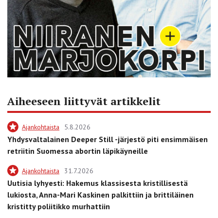
Aiheeseen liittyvät artikkelit
Ajankohtaista
5.8.2026
Yhdysvaltalainen Deeper Still -järjestö piti ensimmäisen
retriitin Suomessa abortin läpikäyneille
Ajankohtaista
31.7.2026
Uutisia lyhyesti: Hakemus klassisesta kristillisestä
lukiosta, Anna-Mari Kaskinen palkittiin ja brittiläinen
kristitty poliitikko murhattiin