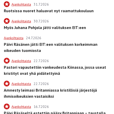
Ajankohtaista
31.7.2026
Ruotsissa nuoret haluavat nyt raamattukouluun
Ajankohtaista
30.7.2026
Myös Juhana Pohjola jätti valituksen EIT:een
Ajankohtaista
24.7.2026
Päivi Räsänen jätti EIT:een valituksen korkeimman
oikeuden tuomiosta
Ajankohtaista
22.7.2026
Pastori vapautettiin vankeudesta Kiinassa, jossa useat
kristityt ovat yhä pidätettyinä
Ajankohtaista
22.7.2026
Amnesty leimasi Britanniassa kristillisiä järjestöjä
ihmisoikeuksien vastaisiksi
Ajankohtaista
16.7.2026
Päivi Räsäseltä estettiin pääsy Britanniaan – taustalla