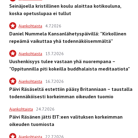
Seinäjoella kristillinen koulu aloittaa kotikouluna,
koska opetuslupaa ei tullut
Ajankohtaista
4.7.2026
Daniel Nummela Kansanlähetyspäivillä: ”Kirkollinen
repeämä vaikuttaa yhä todennäköisemmältä”
Ajankohtaista
13.7.2026
Uushenkisyys tulee vastaan yhä nuorempana –
”Oppitunnilla piti kokeilla buddhalaista meditaatiota”
Ajankohtaista
16.7.2026
Päivi Räsäseltä estettiin pääsy Britanniaan – taustalla
todennäköisesti korkeimman oikeuden tuomio
Ajankohtaista
24.7.2026
Päivi Räsänen jätti EIT:een valituksen korkeimman
oikeuden tuomiosta
Ajankohtaista
22.7.2026