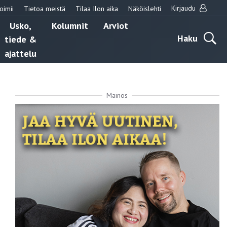
Kirjaudu
oimii
Tietoa meistä
Tilaa Ilon aika
Näköislehti
Usko,
Kolumnit
Arviot
Haku
tiede &
ajattelu
Mainos