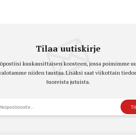
Tilaa uutiskirje
öpostiisi kuukausittaisen koosteen, jossa poimimme uut
a valotamme niiden taustaa. Lisäksi saat viikottain ti
tuoreista jutuista.