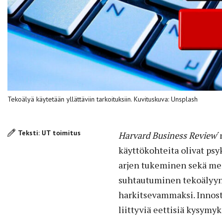
Tekoälyä käytetään yllättäviin tarkoituksiin. Kuvituskuva: Unsplash
Teksti: UT toimitus
Harvard Business Review
´
käyttökohteita olivat ps
arjen tukeminen sekä me
suhtautuminen tekoälyyn
harkitsevammaksi. Innos
liittyviä eettisiä kysymyk