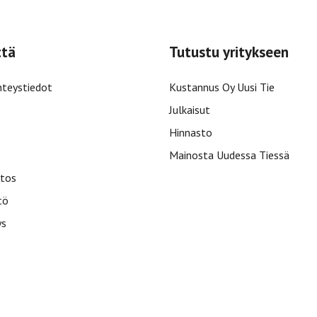
ttä
Tutustu yritykseen
hteystiedot
Kustannus Oy Uusi Tie
Julkaisut
Hinnasto
Mainosta Uudessa Tiessä
tos
tö
ys