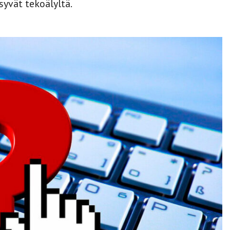
syvät tekoälyltä.