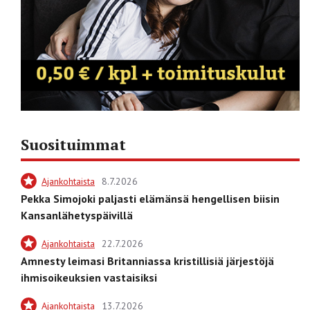
Suosituimmat
Ajankohtaista
8.7.2026
Pekka Simojoki paljasti elämänsä hengellisen biisin
Kansanlähetyspäivillä
Ajankohtaista
22.7.2026
Amnesty leimasi Britanniassa kristillisiä järjestöjä
ihmisoikeuksien vastaisiksi
Ajankohtaista
13.7.2026