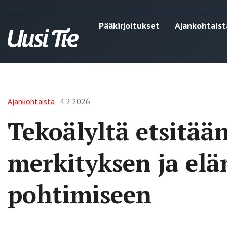
Pääkirjoitukset
Ajankohtaist
Ajankohtaista
4.2.2026
Tekoälyltä etsitää
merkityksen ja e
pohtimiseen