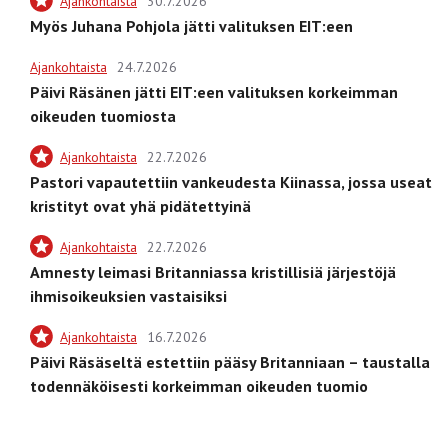
Ajankohtaista
30.7.2026
Myös Juhana Pohjola jätti valituksen EIT:een
Ajankohtaista
24.7.2026
Päivi Räsänen jätti EIT:een valituksen korkeimman
oikeuden tuomiosta
Ajankohtaista
22.7.2026
Pastori vapautettiin vankeudesta Kiinassa, jossa useat
kristityt ovat yhä pidätettyinä
Ajankohtaista
22.7.2026
Amnesty leimasi Britanniassa kristillisiä järjestöjä
ihmisoikeuksien vastaisiksi
Ajankohtaista
16.7.2026
Päivi Räsäseltä estettiin pääsy Britanniaan – taustalla
todennäköisesti korkeimman oikeuden tuomio