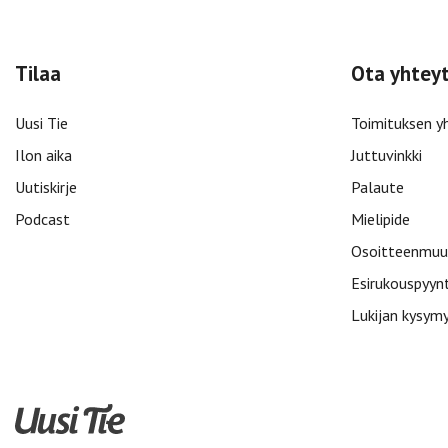
Tilaa
Ota yhtey
Uusi Tie
Toimituksen y
Ilon aika
Juttuvinkki
Uutiskirje
Palaute
Podcast
Mielipide
Osoitteenmuu
Esirukouspyyn
Lukijan kysym