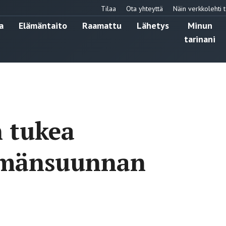
Tilaa
Ota yhteyttä
Näin verkkolehti t
a
Elämäntaito
Raamattu
Lähetys
Minun
tarinani
n tukea
lämänsuunnan