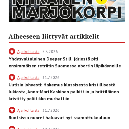
Aiheeseen liittyvät artikkelit
Ajankohtaista
5.8.2026
Yhdysvaltalainen Deeper Still -järjestö piti
ensimmäisen retriitin Suomessa abortin läpikäyneille
Ajankohtaista
31.7.2026
Uutisia lyhyesti: Hakemus klassisesta kristillisestä
lukiosta, Anna-Mari Kaskinen palkittiin ja brittiläinen
kristitty poliitikko murhattiin
Ajankohtaista
31.7.2026
Ruotsissa nuoret haluavat nyt raamattukouluun