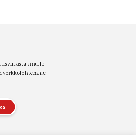
isvirrasta sinulle
edon verkkolehtemme