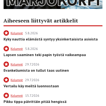
Aiheeseen liittyvät artikkelit
Kolumnit
5.8.2026
Kyky nauttia elämästä syntyy yksinkertaisista asioista
Kolumnit
5.8.2026
Lapsen saaminen teki papin työstä vaikeampaa
Kolumnit
29.7.2026
Evankeliumista on tullut taas uutinen
Kolumnit
29.7.2026
Vertailu käy meiltä luonnostaan
Kolumnit
15.7.2026
Pikku tippa päivittäin pitää hengissä