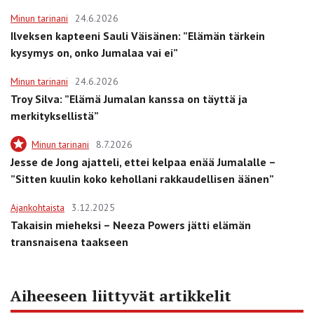
Minun tarinani
24.6.2026
Ilveksen kapteeni Sauli Väisänen: ”Elämän tärkein
kysymys on, onko Jumalaa vai ei”
Minun tarinani
24.6.2026
Troy Silva: ”Elämä Jumalan kanssa on täyttä ja
merkityksellistä”
Minun tarinani
8.7.2026
Jesse de Jong ajatteli, ettei kelpaa enää Jumalalle –
”Sitten kuulin koko kehollani rakkaudellisen äänen”
Ajankohtaista
3.12.2025
Takaisin mieheksi – Neeza Powers jätti elämän
transnaisena taakseen
Aiheeseen liittyvät artikkelit