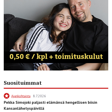
Suosituimmat
Ajankohtaista
8.7.2026
Pekka Simojoki paljasti elämänsä hengellisen biisin
Kansanlähetyspäivillä