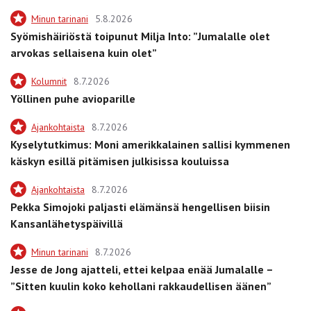
Minun tarinani
5.8.2026
Syömishäiriöstä toipunut Milja Into: ”Jumalalle olet
arvokas sellaisena kuin olet”
Kolumnit
8.7.2026
Yöllinen puhe avioparille
Ajankohtaista
8.7.2026
Kyselytutkimus: Moni amerikkalainen sallisi kymmenen
käskyn esillä pitämisen julkisissa kouluissa
Ajankohtaista
8.7.2026
Pekka Simojoki paljasti elämänsä hengellisen biisin
Kansanlähetyspäivillä
Minun tarinani
8.7.2026
Jesse de Jong ajatteli, ettei kelpaa enää Jumalalle –
”Sitten kuulin koko kehollani rakkaudellisen äänen”