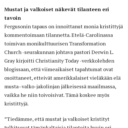
Mustat ja valkoiset näkevät tilanteen eri
tavoin
Fergusonin tapaus on innoittanut monia kristittyjä
kommentoimaan tilannetta. Etelä-Carolinassa
toimivan monikulttuurisen Transformation
Church -seurakunnan johtava pastori Derwin L.
Gray kirjoitti Christianity Today -verkkolehden
blogissaan, että viimeaikaiset tapahtumat ovat
osoittaneet, etteivät amerikkalaiset vieläkään elä
musta–valko-jakolinjan jälkeisessä maailmassa,
vaikka he niin toivoisivat. Tämä koskee myös
kristittyjä.
”Tiedämme, että mustat ja valkoiset kristityt
tulkitsevat tämänkaltaisia tilanteita hyvin eri