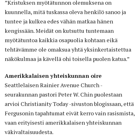
”Kristuksen myötätunnon olemuksena on
kuunnella, mitä tuskassa oleva henkilö sanoo ja
tuntee ja kulkea edes vähän matkaa hänen
kengissään. Meidät on kutsuttu tuntemaan
myötätuntoa kaikkia osapuolia kohtaan eikä
tehtävämme ole omaksua yhtä yksinkertaistettua
näkökulmaa ja kävellä ohi toisella puolen katua.”
Amerikkalaisen yhteiskunnan oire
Seattlelaisen Rainier Avenue Church -
seurakunnan pastori Peter W. Chin puolestaan
arvioi Christianity Today -sivuston blogissaan, että
Fergusonin tapahtumat eivät kerro vain rasismista,
vaan erityisesti amerikkalaisen yhteiskunnan
väkivaltaisuudesta.