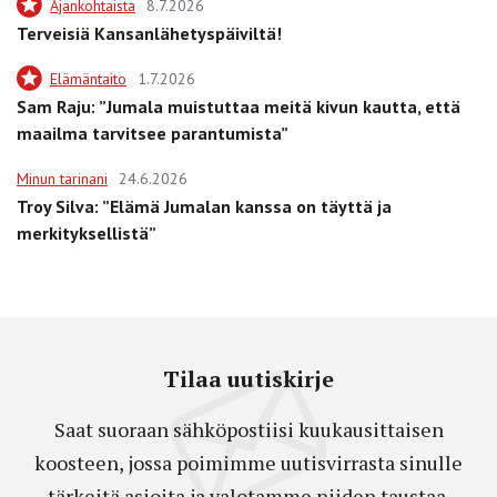
Ajankohtaista
8.7.2026
Terveisiä Kansanlähetyspäiviltä!
Elämäntaito
1.7.2026
Sam Raju: ”Jumala muistuttaa meitä kivun kautta, että
maailma tarvitsee parantumista”
Minun tarinani
24.6.2026
Troy Silva: ”Elämä Jumalan kanssa on täyttä ja
merkityksellistä”
Tilaa uutiskirje
Saat suoraan sähköpostiisi kuukausittaisen
koosteen, jossa poimimme uutisvirrasta sinulle
tärkeitä asioita ja valotamme niiden taustaa.