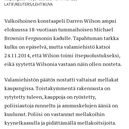
LATIF/REUTERS/LEHTIKUVA
Valkoihoinen konstaapeli Darren Wilson ampui
elokuussa 18-vuotiaan tummaihoisen Michael
Brownin Fergusonin kadulle. Tapahtuman tarkka
kulku on epäselvä, mutta valamiehistö katsoi
24.11.2014, että Wilson toimi itsepuolustukseksi,
eikä syytettä Wilsonia vastaan näin ollen nosteta.
Valamiehistön päätös nostatti valtaisat mellakat
kaupungissa. Toistakymmentä rakennusta on
sytytetty tuleen, kauppoja on ryöstetty,
poliisiautoja runneltu ja ammuskelujen ääniä on
kuulunut. Poliisi on vastannut mellakoihin
kyynelkaasulla ja pidättämällä mellakoitsijoita.