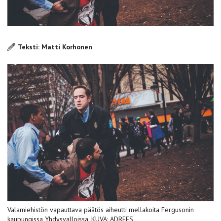
Teksti: Matti Korhonen
Valamiehistön vapauttava päätös aiheutti mellakoita Fergusonin
kaupungissa Yhdysvalloissa. KUVA: ADREES