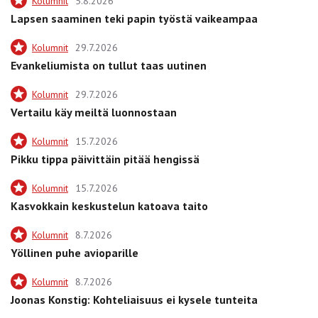
Kolumnit
5.8.2026
Lapsen saaminen teki papin työstä vaikeampaa
Kolumnit
29.7.2026
Evankeliumista on tullut taas uutinen
Kolumnit
29.7.2026
Vertailu käy meiltä luonnostaan
Kolumnit
15.7.2026
Pikku tippa päivittäin pitää hengissä
Kolumnit
15.7.2026
Kasvokkain keskustelun katoava taito
Kolumnit
8.7.2026
Yöllinen puhe avioparille
Kolumnit
8.7.2026
Joonas Konstig: Kohteliaisuus ei kysele tunteita