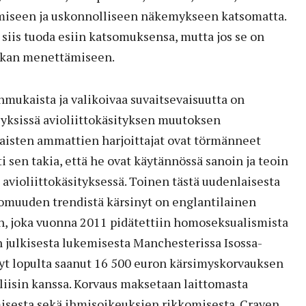
miseen ja uskonnolliseen näkemykseen katsomatta.
siis tuoda esiin katsomuksensa, mutta jos se on
paikan menettämiseen.
mukaista ja valikoivaa suvaitsevaisuutta on
eyksissä avioliittokäsityksen muutoksen
laisten ammattien harjoittajat ovat törmänneet
i sen takia, että he ovat käytännössä sanoin ja teoin
 avioliittokäsityksessä. Toinen tästä uudenlaisesta
tomuuden trendistä kärsinyt on englantilainen
n, joka vuonna 2011 pidätettiin homoseksualismista
julkisesta lukemisesta Manchesterissa Isossa-
nyt lopulta saanut 16 500 euron kärsimyskorvauksen
liisin kanssa. Korvaus maksetaan laittomasta
misesta sekä ihmisoikeuksien rikkomisesta. Craven