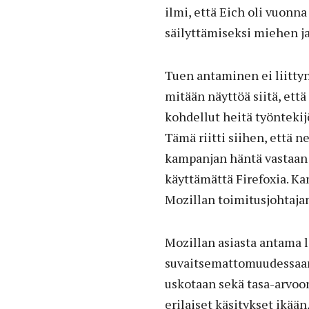
ilmi, että Eich oli vuonn
säilyttämiseksi miehen ja
Tuen antaminen ei liittyn
mitään näyttöä siitä, että
kohdellut heitä työntekijö
Tämä riitti siihen, että n
kampanjan häntä vastaan 
käyttämättä Firefoxia. Ka
Mozillan toimitusjohtajan
Mozillan asiasta antama 
suvaitsemattomuudessaan 
uskotaan sekä tasa-arvoon
erilaiset käsitykset ikään