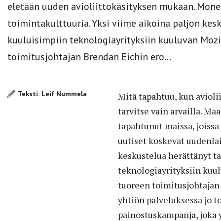
eletään uuden avioliittokäsityksen mukaan. Mone
toimintakulttuuria. Yksi viime aikoina paljon ke
kuuluisimpiin teknologiayrityksiin kuuluvan Mozil
toimitusjohtajan Brendan Eichin ero...
Teksti: Leif Nummela
Mitä tapahtuu, kun aviol
tarvitse vain arvailla. Ma
tapahtunut maissa, joiss
uutiset koskevat uudenlai
keskustelua herättänyt t
teknologiayrityksiin kuul
tuoreen toimitusjohtajan 
yhtiön palveluksessa jo t
painostuskampanja, joka y