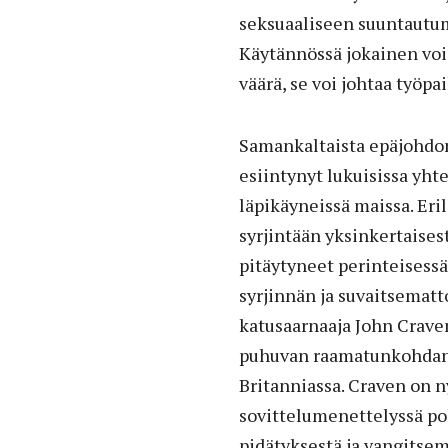
seksuaaliseen suuntautu
Käytännössä jokainen voi 
väärä, se voi johtaa työ
Samankaltaista epäjohdon
esiintynyt lukuisissa yht
läpikäyneissä maissa. Eri
syrjintään yksinkertaisest
pitäytyneet perinteisessä
syrjinnän ja suvaitsemat
katusaarnaaja John Crave
puhuvan raamatunkohdan 
Britanniassa. Craven on 
sovittelumenettelyssä po
pidätyksestä ja vangitse