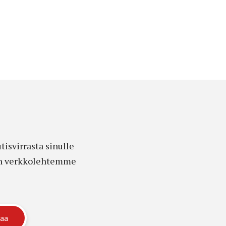
isvirrasta sinulle
edon verkkolehtemme