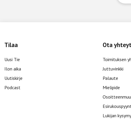
Tilaa
Ota yhtey
Uusi Tie
Toimituksen y
Ilon aika
Juttuvinkki
Uutiskirje
Palaute
Podcast
Mielipide
Osoitteenmuu
Esirukouspyyn
Lukijan kysym