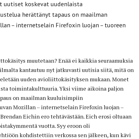
t uutiset koskevat uudenlaista
skustelua herättänyt tapaus on maailman
lan – internetselain Firefoxin luojan – tuoreen
iittokäsitys muutetaan? Enää ei kaikkia seuraamuksia
ailmalta kantautuu nyt jatkuvasti uutisia siitä, mitä on
a eletään uuden avioliittokäsityksen mukaan. Monet
sta toimintakulttuuria. Yksi viime aikoina paljon
apaus on maailman kuuluisimpiin
uvan Mozillan – internetselain Firefoxin luojan –
Brendan Eichin ero tehtävästään. Eich erosi oltuaan
oistakymmentä vuotta. Syy eroon oli
htiöön kohdistettiin verkossa sen jälkeen, kun kävi