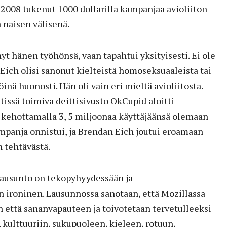
a 2008 tukenut 1000 dollarilla kampanjaa avioliiton
 naisen välisenä.
yt hänen työhönsä, vaan tapahtui yksityisesti. Ei ole
 Eich olisi sanonut kielteistä homoseksuaaleista tai
inä huonosti. Hän oli vain eri mieltä avioliitosta.
etissä toimiva deittisivusto OkCupid aloitti
kehottamalla 3, 5 miljoonaa käyttäjäänsä olemaan
mpanja onnistui, ja Brendan Eich joutui eroamaan
 tehtävästä.
lausunto on tekopyhyydessään ja
ironinen. Lausunnossa sanotaan, että Mozillassa
 että sananvapauteen ja toivotetaan tervetulleeksi
, kulttuuriin, sukupuoleen, kieleen, rotuun,