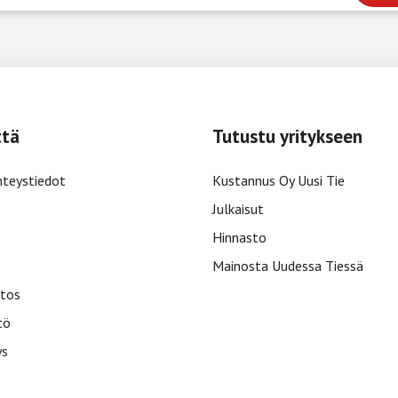
ttä
Tutustu yritykseen
hteystiedot
Kustannus Oy Uusi Tie
Julkaisut
Hinnasto
Mainosta Uudessa Tiessä
tos
tö
ys