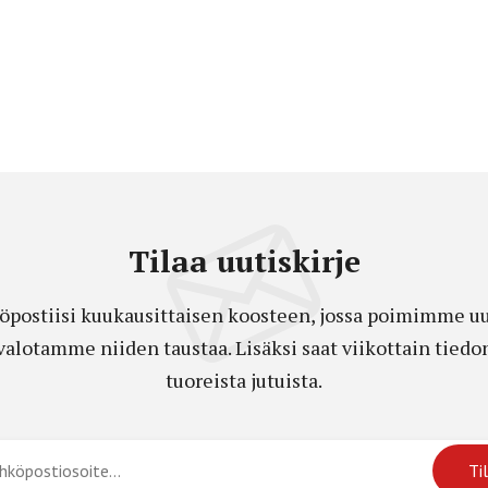
Tilaa uutiskirje
öpostiisi kuukausittaisen koosteen, jossa poimimme uut
a valotamme niiden taustaa. Lisäksi saat viikottain ti
tuoreista jutuista.