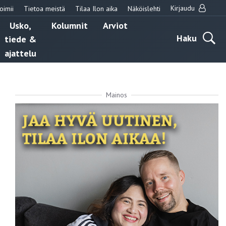
Kirjaudu
oimii
Tietoa meistä
Tilaa Ilon aika
Näköislehti
Usko,
Kolumnit
Arviot
Haku
tiede &
ajattelu
Mainos