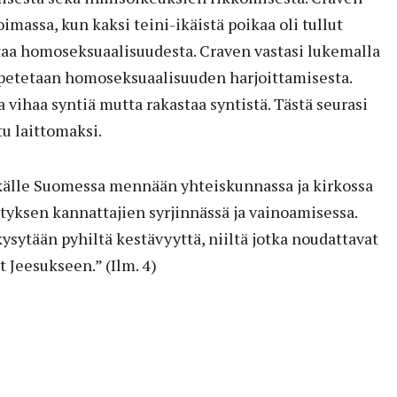
oimassa, kun kaksi teini-ikäistä poikaa oli tullut
aa homoseksuaalisuudesta. Craven vastasi lukemalla
opetetaan homoseksuaalisuuden harjoittamisesta.
 vihaa syntiä mutta rakastaa syntistä. Tästä seurasi
tu laittomaksi.
tkälle Suomessa mennään yhteiskunnassa ja kirkossa
ityksen kannattajien syrjinnässä ja vainoamisessa.
kysytään pyhiltä kestävyyttä, niiltä jotka noudattavat
t Jeesukseen.” (Ilm. 4)