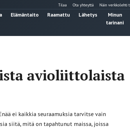
Tilaa
Ota yhteyttä
Näin verkkolehti t
a
Elämäntaito
Raamattu
Lähetys
Minun
tarinani
ta avioliittolaista
Enää ei kaikkia seuraamuksia tarvitse vain
sia siitä, mitä on tapahtunut maissa, joissa