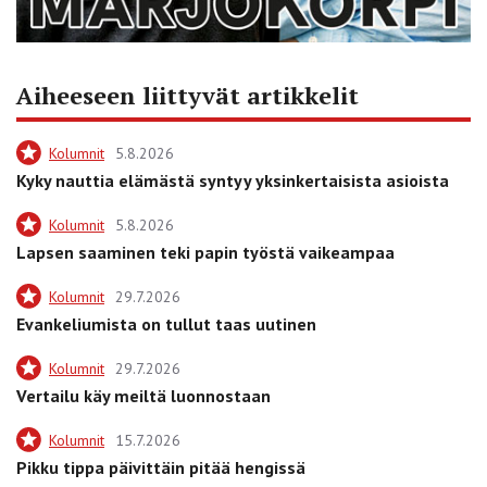
Aiheeseen liittyvät artikkelit
Kolumnit
5.8.2026
Kyky nauttia elämästä syntyy yksinkertaisista asioista
Kolumnit
5.8.2026
Lapsen saaminen teki papin työstä vaikeampaa
Kolumnit
29.7.2026
Evankeliumista on tullut taas uutinen
Kolumnit
29.7.2026
Vertailu käy meiltä luonnostaan
Kolumnit
15.7.2026
Pikku tippa päivittäin pitää hengissä