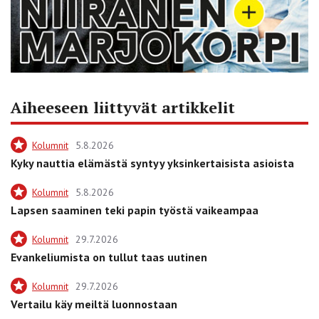
Aiheeseen liittyvät artikkelit
Kolumnit
5.8.2026
Kyky nauttia elämästä syntyy yksinkertaisista asioista
Kolumnit
5.8.2026
Lapsen saaminen teki papin työstä vaikeampaa
Kolumnit
29.7.2026
Evankeliumista on tullut taas uutinen
Kolumnit
29.7.2026
Vertailu käy meiltä luonnostaan