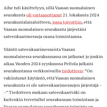
Aihe tuli käsittelyyn, sillä Vaasan suomalainen
seurakunta
oli vastaanottanut
21. lokakuuta 2024
seurakuntalaisaloitteen,
jossa toivottiin
, että
Vaasan suomalainen seurakunta järjestäisi
sateenkaarimessuja osana toimintaansa.
Vääntö sateenkaarimessuista Vaasan
suomalaisessa seurakunnassa on jatkunut jo jonkin
aikaa. Vuoden 2024 syyskuussa Peltola julkaisi
seurakuntansa verkkosivuilla
tiedotteen
: ”On
vakiintunut käytäntö, että Vaasan suomalainen
seurakunta ei ole sateenkaarimessujen järjestäjä –
–” Tiedotteen mukaan sateenkaariväki on
kuitenkin tervetullut seurakunnan toimintaan ja
Vaasan suomalaisen seurakunnan toiminta on