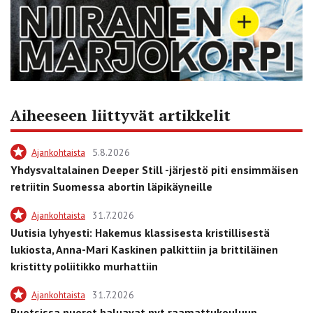
Aiheeseen liittyvät artikkelit
Ajankohtaista
5.8.2026
Yhdysvaltalainen Deeper Still -järjestö piti ensimmäisen
retriitin Suomessa abortin läpikäyneille
Ajankohtaista
31.7.2026
Uutisia lyhyesti: Hakemus klassisesta kristillisestä
lukiosta, Anna-Mari Kaskinen palkittiin ja brittiläinen
kristitty poliitikko murhattiin
Ajankohtaista
31.7.2026
Ruotsissa nuoret haluavat nyt raamattukouluun