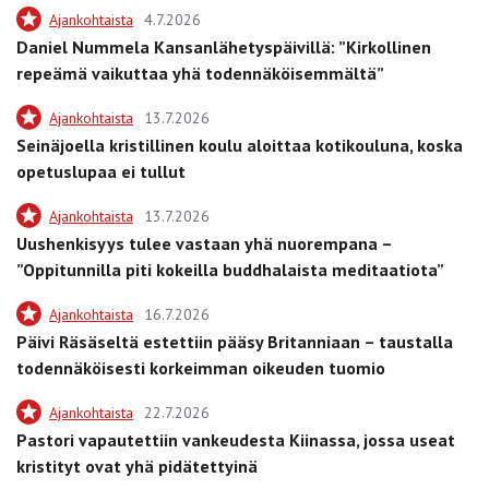
Ajankohtaista
4.7.2026
Daniel Nummela Kansanlähetyspäivillä: ”Kirkollinen
repeämä vaikuttaa yhä todennäköisemmältä”
Ajankohtaista
13.7.2026
Seinäjoella kristillinen koulu aloittaa kotikouluna, koska
opetuslupaa ei tullut
Ajankohtaista
13.7.2026
Uushenkisyys tulee vastaan yhä nuorempana –
”Oppitunnilla piti kokeilla buddhalaista meditaatiota”
Ajankohtaista
16.7.2026
Päivi Räsäseltä estettiin pääsy Britanniaan – taustalla
todennäköisesti korkeimman oikeuden tuomio
Ajankohtaista
22.7.2026
Pastori vapautettiin vankeudesta Kiinassa, jossa useat
kristityt ovat yhä pidätettyinä