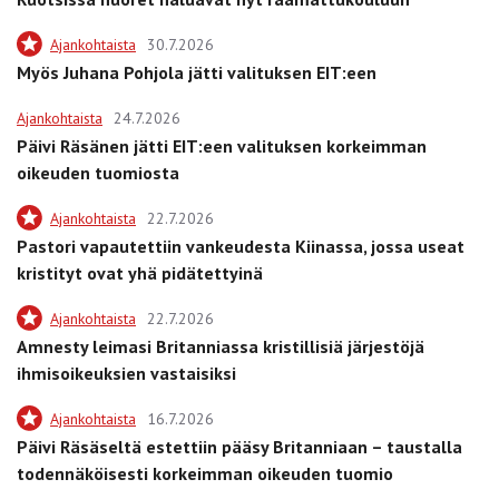
Ajankohtaista
30.7.2026
Myös Juhana Pohjola jätti valituksen EIT:een
Ajankohtaista
24.7.2026
Päivi Räsänen jätti EIT:een valituksen korkeimman
oikeuden tuomiosta
Ajankohtaista
22.7.2026
Pastori vapautettiin vankeudesta Kiinassa, jossa useat
kristityt ovat yhä pidätettyinä
Ajankohtaista
22.7.2026
Amnesty leimasi Britanniassa kristillisiä järjestöjä
ihmisoikeuksien vastaisiksi
Ajankohtaista
16.7.2026
Päivi Räsäseltä estettiin pääsy Britanniaan – taustalla
todennäköisesti korkeimman oikeuden tuomio