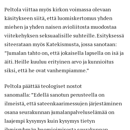
Peltola viittaa myös kirkon voimassa olevaan
käsitykseen siitä, että luomiskertomus yhden
miehen ja yhden naisen avioliitosta muodostaa
viitekehyksen seksuaalisille suhteille. Esityksessä
siteerataan myös Katekismusta, jossa sanotaan:
”Jumalan tahto on, että jokaisella lapsella on isä ja
äiti. Heille kuuluu erityinen arvo ja kunnioitus
siksi, että he ovat vanhempiamme.”
Peltola päättää teologiset nostot
sanomalla: ”Edellä sanotun perusteella on
ilmeistä, että sateenkaarimessujen järjestäminen
osana seurakunnan jumalanpalveluselämää on
laajempi kysymys kuin kysymys tietyn
ihmisryhmän huomioimisesta seurakunnan