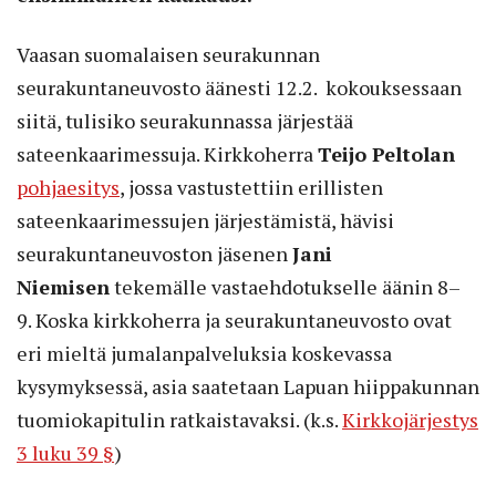
Vaasan suomalaisen seurakunnan
seurakuntaneuvosto äänesti 12.2. kokouksessaan
siitä, tulisiko seurakunnassa järjestää
sateenkaarimessuja. Kirkkoherra
Teijo Peltolan
pohjaesitys
, jossa vastustettiin erillisten
sateenkaarimessujen järjestämistä, hävisi
seurakuntaneuvoston jäsenen
Jani
Niemisen
tekemälle vastaehdotukselle äänin 8–
9. Koska kirkkoherra ja seurakuntaneuvosto ovat
eri mieltä jumalanpalveluksia koskevassa
kysymyksessä, asia saatetaan Lapuan hiippakunnan
tuomiokapitulin ratkaistavaksi. (k.s.
Kirkkojärjestys
3 luku 39 §
)