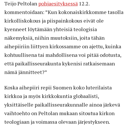
Teijo Peltolan
pohjaesityksessä
12.2.
kommentoidaan: ”Kun kokonaiskirkkomme tasolla
kirkolliskokous ja piispainkokous eivät ole
kyenneet löytämään yhteisiä teologisia
näkemyksiä, niihin muutoksiin, joita tähän
aihepiiriin liittyen kirkossamme on ajettu, kuinka
kohtuullisena tai mahdollisena voi pitää odotusta,
että paikallisseurakunta kykenisi ratkaisemaan
nämä jännitteet?”
Koska aihepiiri repii Suomen koko luterilaista
kirkkoa ja myös kirkkokuntia globaalisti,
yksittäiselle paikallisseurakunnalle ainoa järkevä
vaihtoehto on Peltolan mukaan sitoutua kirkon
teologiaan ja voimassa olevaan järjestykseen.