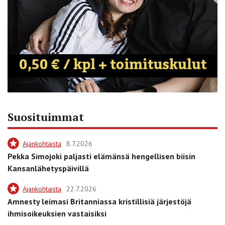
Suosituimmat
Ajankohtaista
8.7.2026
Pekka Simojoki paljasti elämänsä hengellisen biisin
Kansanlähetyspäivillä
Ajankohtaista
22.7.2026
Amnesty leimasi Britanniassa kristillisiä järjestöjä
ihmisoikeuksien vastaisiksi