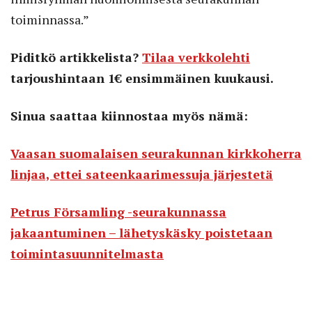
toiminnassa.”
Piditkö artikkelista?
Tilaa verkkolehti
tarjoushintaan 1€ ensimmäinen kuukausi.
Sinua saattaa kiinnostaa myös nämä:
Vaasan suomalaisen seurakunnan kirkkoherra
linjaa, ettei sateenkaarimessuja järjestetä
Petrus Församling -seurakunnassa
jakaantuminen – lähetyskäsky poistetaan
toimintasuunnitelmasta