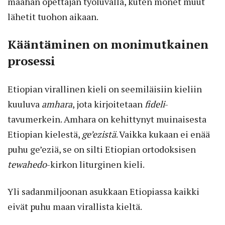
maahan opettajan työluvalla, kuten monet muut
lähetit tuohon aikaan.
Kääntäminen on monimutkainen
prosessi
Etiopian virallinen kieli on seemiläisiin kieliin
kuuluva
amhara
, jota kirjoitetaan
fideli
-
tavumerkein. Amhara on kehittynyt muinaisesta
Etiopian kielestä,
ge’ezistä
. Vaikka kukaan ei enää
puhu ge’eziä, se on silti Etiopian ortodoksisen
tewahedo
-kirkon liturginen kieli.
Yli sadanmiljoonan asukkaan Etiopiassa kaikki
eivät puhu maan virallista kieltä.