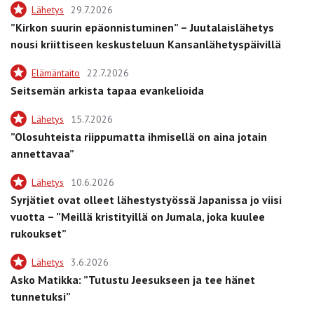
Lähetys
29.7.2026
”Kirkon suurin epäonnistuminen” – Juutalaislähetys
nousi kriittiseen keskusteluun Kansanlähetyspäivillä
Elämäntaito
22.7.2026
Seitsemän arkista tapaa evankelioida
Lähetys
15.7.2026
”Olosuhteista riippumatta ihmisellä on aina jotain
annettavaa”
Lähetys
10.6.2026
Syrjätiet ovat olleet lähestystyössä Japanissa jo viisi
vuotta – ”Meillä kristityillä on Jumala, joka kuulee
rukoukset”
Lähetys
3.6.2026
Asko Matikka: ”Tutustu Jeesukseen ja tee hänet
tunnetuksi”