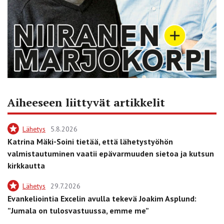
Aiheeseen liittyvät artikkelit
Lähetys
5.8.2026
Katrina Mäki-Soini tietää, että lähetystyöhön
valmistautuminen vaatii epävarmuuden sietoa ja kutsun
kirkkautta
Lähetys
29.7.2026
Evankeliointia Excelin avulla tekevä Joakim Asplund:
”Jumala on tulosvastuussa, emme me”