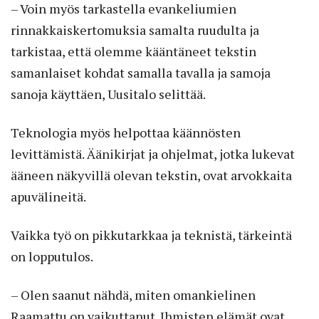
– Voin myös tarkastella evankeliu­mien
rinnakkaiskertomuksia samalta ruudulta ja
tarkistaa, että olemme kääntäneet tekstin
samanlaiset kohdat samalla tavalla ja samoja
sanoja käyttäen, Uusitalo selittää.
Teknologia myös helpottaa käännösten
levittämistä. Äänikirjat ja ohjelmat, jotka lukevat
ääneen näkyvillä olevan tekstin, ovat arvokkaita
apuvälineitä.
Vaikka työ on pikkutarkkaa ja teknistä, tärkeintä
on lopputulos.
– Olen saanut nähdä, miten omankielinen
Raamattu on vaikuttanut. Ihmisten elämät ovat