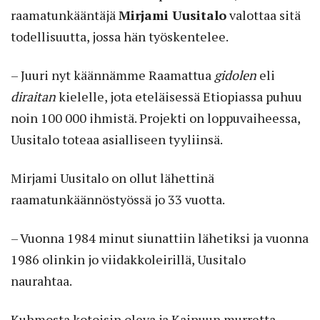
raamatunkääntäjä
Mirjami Uusitalo
valottaa sitä
todellisuutta, jossa hän työskentelee.
– Juuri nyt käännämme Raamattua
gidolen
eli
diraitan
kielelle, jota eteläisessä Etiopiassa puhuu
noin 100 000 ihmistä. Projekti on loppuvaiheessa,
Uusitalo toteaa asialliseen tyyliinsä.
Mirjami Uusitalo on ollut lähettinä
raamatunkäännöstyössä jo 33 vuotta.
– Vuonna 1984 minut siunattiin lähetiksi ja vuonna
1986 olinkin jo viidakkoleirillä, Uusitalo
naurahtaa.
Kuhmosta kotoisin oleva ja Kainuun murretta