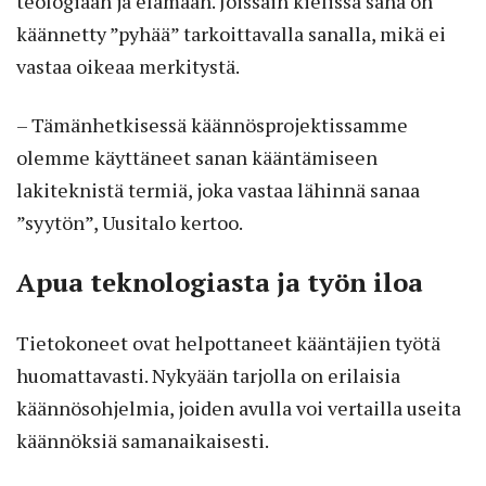
teologiaan ja elämään. Joissain kielissä sana on
käännetty ”pyhää” tarkoittavalla sanalla, mikä ei
vastaa oikeaa merkitystä.
– Tämänhetkisessä käännösprojektissamme
olemme käyttäneet sanan kääntämiseen
lakiteknistä termiä, joka vastaa lähinnä sanaa
”syytön”, Uusitalo kertoo.
Apua teknologiasta ja työn iloa
Tietokoneet ovat helpottaneet kääntäjien työtä
huomattavasti. Nykyään tarjolla on erilaisia
käännösohjelmia, joiden avulla voi vertailla useita
käännöksiä samanaikaisesti.