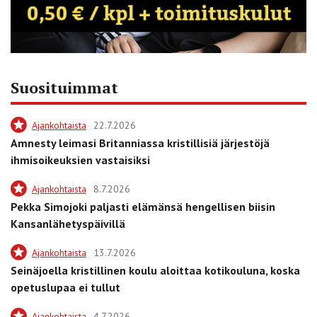
Suosituimmat
Ajankohtaista
22.7.2026
Amnesty leimasi Britanniassa kristillisiä järjestöjä
ihmisoikeuksien vastaisiksi
Ajankohtaista
8.7.2026
Pekka Simojoki paljasti elämänsä hengellisen biisin
Kansanlähetyspäivillä
Ajankohtaista
13.7.2026
Seinäjoella kristillinen koulu aloittaa kotikouluna, koska
opetuslupaa ei tullut
Ajankohtaista
4.7.2026