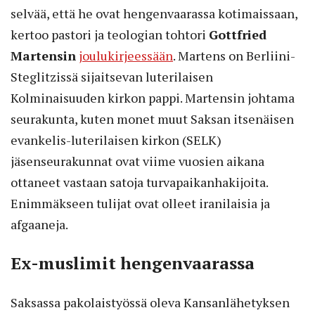
selvää, että he ovat hengenvaarassa kotimaissaan,
kertoo pastori ja teologian tohtori
Gottfried
Martensin
joulukirjeessään
. Martens on Berliini-
Steglitzissä sijaitsevan luterilaisen
Kolminaisuuden kirkon pappi. Martensin johtama
seurakunta, kuten monet muut Saksan itsenäisen
evankelis-luterilaisen kirkon (SELK)
jäsenseurakunnat ovat viime vuosien aikana
ottaneet vastaan satoja turvapaikanhakijoita.
Enimmäkseen tulijat ovat olleet iranilaisia ja
afgaaneja.
Ex-muslimit hengenvaarassa
Saksassa pakolaistyössä oleva Kansanlähetyksen