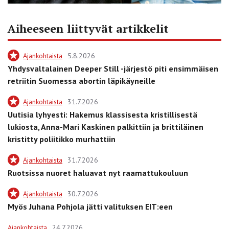
Aiheeseen liittyvät artikkelit
Ajankohtaista
5.8.2026
Yhdysvaltalainen Deeper Still -järjestö piti ensimmäisen
retriitin Suomessa abortin läpikäyneille
Ajankohtaista
31.7.2026
Uutisia lyhyesti: Hakemus klassisesta kristillisestä
lukiosta, Anna-Mari Kaskinen palkittiin ja brittiläinen
kristitty poliitikko murhattiin
Ajankohtaista
31.7.2026
Ruotsissa nuoret haluavat nyt raamattukouluun
Ajankohtaista
30.7.2026
Myös Juhana Pohjola jätti valituksen EIT:een
Ajankohtaista
24.7.2026