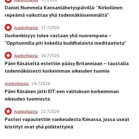
Daniel Nummela Kansanlähetyspäivillä: ”Kirkollinen
repeämä vaikuttaa yhä todennäköisemmältä”
Ajankohtaista
13.7.2026
Uushenkisyys tulee vastaan yhä nuorempana –
”Oppitunnilla piti kokeilla buddhalaista meditaatiota”
Ajankohtaista
16.7.2026
Päivi Räsäseltä estettiin pääsy Britanniaan – taustalla
todennäköisesti korkeimman oikeuden tuomio
Ajankohtaista
24.7.2026
Päivi Räsänen jätti EIT:een valituksen korkeimman
oikeuden tuomiosta
Ajankohtaista
22.7.2026
Pastori vapautettiin vankeudesta Kiinassa, jossa useat
kristityt ovat yhä pidätettyinä