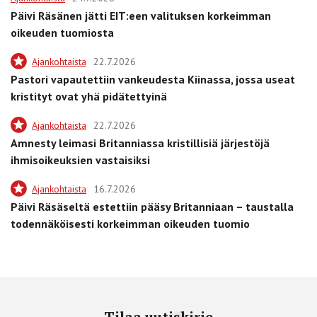
Päivi Räsänen jätti EIT:een valituksen korkeimman
oikeuden tuomiosta
Ajankohtaista
22.7.2026
Pastori vapautettiin vankeudesta Kiinassa, jossa useat
kristityt ovat yhä pidätettyinä
Ajankohtaista
22.7.2026
Amnesty leimasi Britanniassa kristillisiä järjestöjä
ihmisoikeuksien vastaisiksi
Ajankohtaista
16.7.2026
Päivi Räsäseltä estettiin pääsy Britanniaan – taustalla
todennäköisesti korkeimman oikeuden tuomio
Tilaa uutiskirje