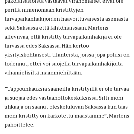
pakolaisasioista vastaavat viranomaiset eivät ole
perillä nimenomaan kristittyjen
turvapaikanhakijoiden haavoittuvaisesta asemasta
sekä Saksassa että lähtömaissaan. Martens
alleviivaa, että kristitty turvapaikanhakija ei ole
turvassa edes Saksassa. Hän kertoo
yksityiskohtaisesti tilanteista, joissa jopa poliisi on
todennut, ettei voi suojella turvapaikanhakijoita
vihamielisiltä maanmiehiltään.
”Tappouhkauksia saaneilla kristityillä ei ole turvaa
ja suojaa edes vastaanottokeskuksissa. Silti moni
uhkaaja on saanut oleskeluluvan Saksassa kun taas
moni kristitty on karkotettu maastamme”, Martens
pahoittelee.