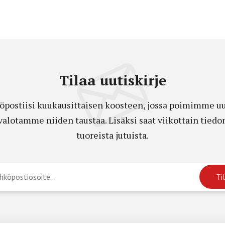
Tilaa uutiskirje
öpostiisi kuukausittaisen koosteen, jossa poimimme uut
a valotamme niiden taustaa. Lisäksi saat viikottain ti
tuoreista jutuista.