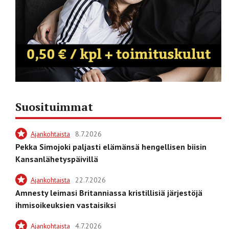
Suosituimmat
Ajankohtaista
8.7.2026
Pekka Simojoki paljasti elämänsä hengellisen biisin
Kansanlähetyspäivillä
Ajankohtaista
22.7.2026
Amnesty leimasi Britanniassa kristillisiä järjestöjä
ihmisoikeuksien vastaisiksi
Ajankohtaista
4.7.2026