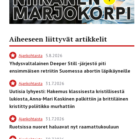
Aiheeseen liittyvät artikkelit
Ajankohtaista
5.8.2026
Yhdysvaltalainen Deeper Still -järjestö piti
ensimmäisen retriitin Suomessa abortin läpikäyneille
Ajankohtaista
31.7.2026
Uutisia lyhyesti: Hakemus klassisesta kristillisestä
lukiosta, Anna-Mari Kaskinen palkittiin ja brittiläinen
kristitty poliitikko murhattiin
Ajankohtaista
31.7.2026
Ruotsissa nuoret haluavat nyt raamattukouluun