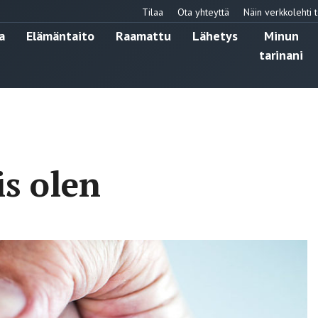
Tilaa
Ota yhteyttä
Näin verkkolehti t
a
Elämäntaito
Raamattu
Lähetys
Minun
tarinani
is olen