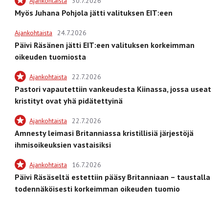
Ajankohtaista
30.7.2026
Myös Juhana Pohjola jätti valituksen EIT:een
Ajankohtaista
24.7.2026
Päivi Räsänen jätti EIT:een valituksen korkeimman
oikeuden tuomiosta
Ajankohtaista
22.7.2026
Pastori vapautettiin vankeudesta Kiinassa, jossa useat
kristityt ovat yhä pidätettyinä
Ajankohtaista
22.7.2026
Amnesty leimasi Britanniassa kristillisiä järjestöjä
ihmisoikeuksien vastaisiksi
Ajankohtaista
16.7.2026
Päivi Räsäseltä estettiin pääsy Britanniaan – taustalla
todennäköisesti korkeimman oikeuden tuomio