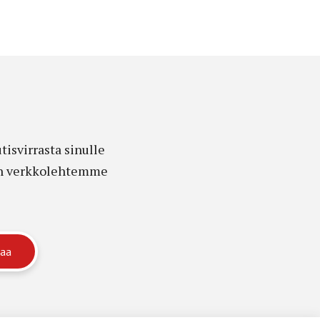
isvirrasta sinulle
edon verkkolehtemme