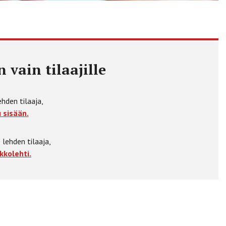
 vain tilaajille
ehden tilaaja,
 sisään.
 lehden tilaaja,
kkolehti.