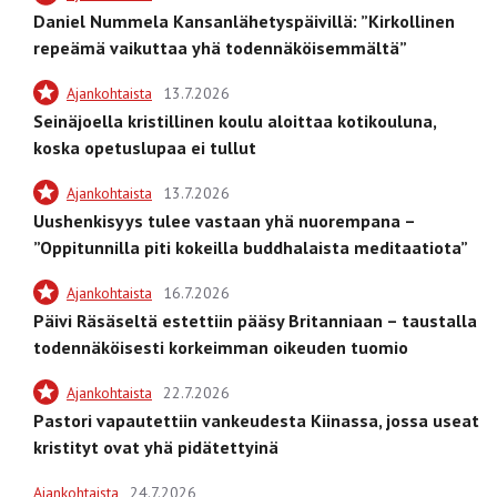
Daniel Nummela Kansanlähetyspäivillä: ”Kirkollinen
repeämä vaikuttaa yhä todennäköisemmältä”
Ajankohtaista
13.7.2026
Seinäjoella kristillinen koulu aloittaa kotikouluna,
koska opetuslupaa ei tullut
Ajankohtaista
13.7.2026
Uushenkisyys tulee vastaan yhä nuorempana –
”Oppitunnilla piti kokeilla buddhalaista meditaatiota”
Ajankohtaista
16.7.2026
Päivi Räsäseltä estettiin pääsy Britanniaan – taustalla
todennäköisesti korkeimman oikeuden tuomio
Ajankohtaista
22.7.2026
Pastori vapautettiin vankeudesta Kiinassa, jossa useat
kristityt ovat yhä pidätettyinä
Ajankohtaista
24.7.2026