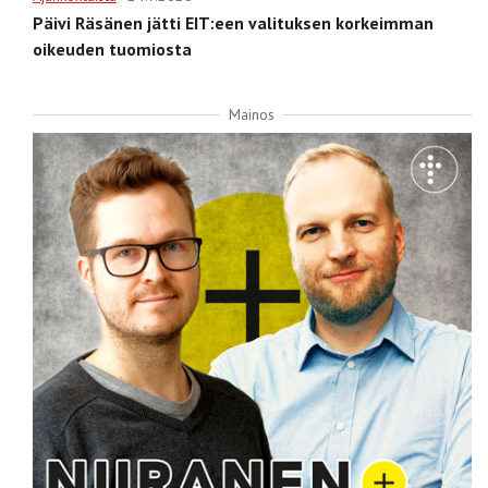
Päivi Räsänen jätti EIT:een valituksen korkeimman
oikeuden tuomiosta
Mainos