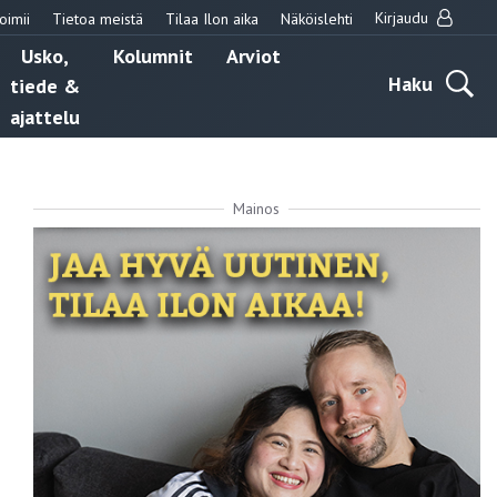
Kirjaudu
oimii
Tietoa meistä
Tilaa Ilon aika
Näköislehti
Usko,
Kolumnit
Arviot
Haku
tiede &
ajattelu
Mainos