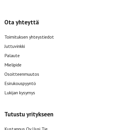
Ota yhteyttä
Toimituksen yhteystiedot
Juttuvinkki
Palaute
Mielipide
Osoitteenmuutos
Esirukouspyyntö
Lukijan kysymys
Tutustu yritykseen
Kustannus Oy Uusi Tie