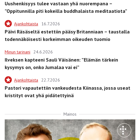
Uushenkisyys tulee vastaan yhä nuorempana –
”Oppitunnilla piti kokeilla buddhalaista meditaatiota”
Ajankohtaista
16.7.2026
Päivi Räsäseltä estettiin pääsy Britanniaan – taustalla
todennäköisesti korkeimman oikeuden tuomio
Minun tarinani
24.6.2026
Ilveksen kapteeni Sauli Väisänen: ”Elämän tärkein
kysymys on, onko Jumalaa vai ei”
Ajankohtaista
22.7.2026
Pastori vapautettiin vankeudesta Kiinassa, jossa useat
kristityt ovat yhä pidätettyinä
Mainos