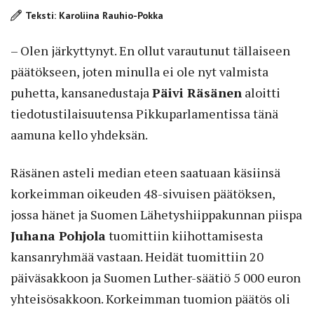
Teksti: Karoliina Rauhio-Pokka
– Olen järkyttynyt. En ollut varautunut tällaiseen
päätökseen, joten minulla ei ole nyt valmista
puhetta, kansanedustaja
Päivi Räsänen
aloitti
tiedotustilaisuutensa Pikkuparlamentissa tänä
aamuna kello yhdeksän.
Räsänen asteli median eteen saatuaan käsiinsä
korkeimman oikeuden 48-sivuisen päätöksen,
jossa hänet ja Suomen Lähetyshiippakunnan piispa
Juhana Pohjola
tuomittiin kiihottamisesta
kansanryhmää vastaan. Heidät tuomittiin 20
päiväsakkoon ja Suomen Luther-säätiö 5 000 euron
yhteisösakkoon. Korkeimman tuomion päätös oli