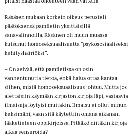
pitäisi haastaa oikeuteen vaan väitellä.
Räsäsen mukaan korkein oikeus perusteli
päätöksensä pamfletin yksittäisillä
sanavalinnoilla. Räsänen oli muun muassa
kutsunut homoseksuaalisuutta ”psykososiaaliseksi
kehityshäiriöksi”.
– On selvää, että pamfletissa on osin
vanhentunutta tietoa, enkä halua ottaa kantaa
siihen, mistä homoseksuaalisuus johtuu. Mutta jos
alettaisiin käymään kirjaston kirjoja läpi, vastaavia
ilmaisuja löytyisi muitakin. Ilmaisu ei ollut minun
keksimäni, vaan sitä käytettiin omana aikanani
lääketieteen oppikirjoissa. Pitääkö niitäkin kirjoja
alkaa sensuroida?