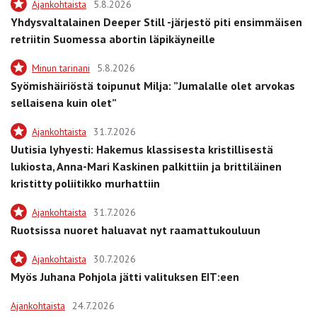
Ajankohtaista
5.8.2026
Yhdysvaltalainen Deeper Still -järjestö piti ensimmäisen
retriitin Suomessa abortin läpikäyneille
Minun tarinani
5.8.2026
Syömishäiriöstä toipunut Milja: ”Jumalalle olet arvokas
sellaisena kuin olet”
Ajankohtaista
31.7.2026
Uutisia lyhyesti: Hakemus klassisesta kristillisestä
lukiosta, Anna-Mari Kaskinen palkittiin ja brittiläinen
kristitty poliitikko murhattiin
Ajankohtaista
31.7.2026
Ruotsissa nuoret haluavat nyt raamattukouluun
Ajankohtaista
30.7.2026
Myös Juhana Pohjola jätti valituksen EIT:een
Ajankohtaista
24.7.2026