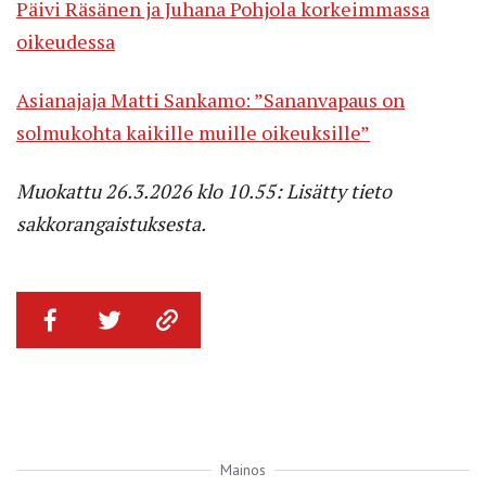
Päivi Räsänen ja Juhana Pohjola korkeimmassa
oikeudessa
Asianajaja Matti Sankamo: ”Sananvapaus on
solmukohta kaikille muille oikeuksille”
Muokattu 26.3.2026 klo 10.55: Lisätty tieto
sakkorangaistuksesta.
Mainos