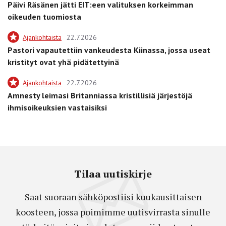
Päivi Räsänen jätti EIT:een valituksen korkeimman
oikeuden tuomiosta
Ajankohtaista
22.7.2026
Pastori vapautettiin vankeudesta Kiinassa, jossa useat
kristityt ovat yhä pidätettyinä
Ajankohtaista
22.7.2026
Amnesty leimasi Britanniassa kristillisiä järjestöjä
ihmisoikeuksien vastaisiksi
Tilaa uutiskirje
Saat suoraan sähköpostiisi kuukausittaisen
koosteen, jossa poimimme uutisvirrasta sinulle