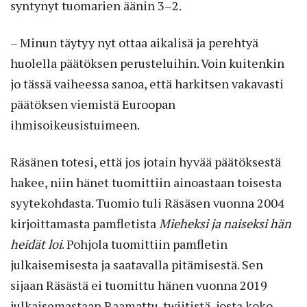
syntynyt tuomarien äänin 3–2.
– Minun täytyy nyt ottaa aikalisä ja perehtyä
huolella päätöksen perusteluihin. Voin kuitenkin
jo tässä vaiheessa sanoa, että harkitsen vakavasti
päätöksen viemistä Euroopan
ihmisoikeusistuimeen.
Räsänen totesi, että jos jotain hyvää päätöksestä
hakee, niin hänet tuomittiin ainoastaan toisesta
syytekohdasta. Tuomio tuli Räsäsen vuonna 2004
kirjoittamasta pamfletista
Mieheksi ja naiseksi hän
heidät loi
. Pohjola tuomittiin pamfletin
julkaisemisesta ja saatavalla pitämisestä. Sen
sijaan Räsästä ei tuomittu hänen vuonna 2019
julkaisemastaan Raamattu-twiitistä, josta koko