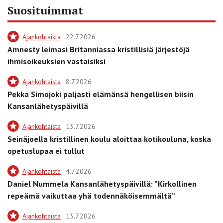
Suosituimmat
Ajankohtaista
22.7.2026
Amnesty leimasi Britanniassa kristillisiä järjestöjä
ihmisoikeuksien vastaisiksi
Ajankohtaista
8.7.2026
Pekka Simojoki paljasti elämänsä hengellisen biisin
Kansanlähetyspäivillä
Ajankohtaista
13.7.2026
Seinäjoella kristillinen koulu aloittaa kotikouluna, koska
opetuslupaa ei tullut
Ajankohtaista
4.7.2026
Daniel Nummela Kansanlähetyspäivillä: ”Kirkollinen
repeämä vaikuttaa yhä todennäköisemmältä”
Ajankohtaista
13.7.2026