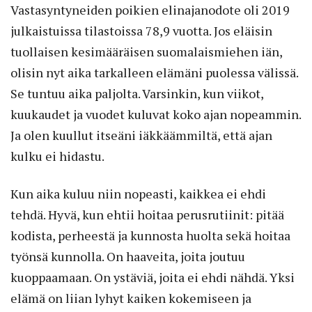
Vastasyntyneiden poikien elinajanodote oli 2019
julkaistuissa tilastoissa 78,9 vuotta. Jos eläisin
tuollaisen kesimääräisen suomalaismiehen iän,
olisin nyt aika tarkalleen elämäni puolessa välissä.
Se tuntuu aika paljolta. Varsinkin, kun viikot,
kuukaudet ja vuodet kuluvat koko ajan nopeammin.
Ja olen kuullut itseäni iäkkäämmiltä, että ajan
kulku ei hidastu.
Kun aika kuluu niin nopeasti, kaikkea ei ehdi
tehdä. Hyvä, kun ehtii hoitaa perusrutiinit: pitää
kodista, perheestä ja kunnosta huolta sekä hoitaa
työnsä kunnolla. On haaveita, joita joutuu
kuoppaamaan. On ystäviä, joita ei ehdi nähdä. Yksi
elämä on liian lyhyt kaiken kokemiseen ja