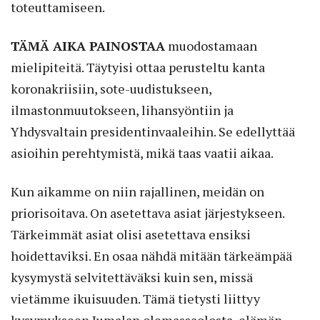
toteuttamiseen.
TÄMÄ AIKA PAINOSTAA
muodostamaan
mielipiteitä. Täytyisi ottaa perusteltu kanta
koronakriisiin, sote-uudistukseen,
ilmastonmuutokseen, lihansyöntiin ja
Yhdysvaltain presidentinvaaleihin. Se edellyttää
asioihin perehtymistä, mikä taas vaatii aikaa.
Kun aikamme on niin rajallinen, meidän on
priorisoitava. On asetettava asiat järjestykseen.
Tärkeimmät asiat olisi asetettava ensiksi
hoidettaviksi. En osaa nähdä mitään tärkeämpää
kysymystä selvitettäväksi kuin sen, missä
vietämme ikuisuuden. Tämä tietysti liittyy
kysymykseen Jumalan olemassaolosta, elämän