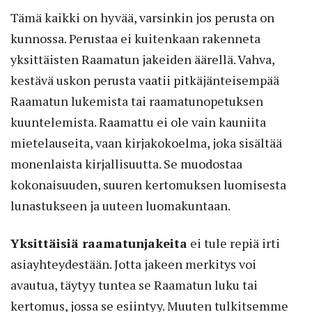
Tämä kaikki on hyvää, varsinkin jos perusta on
kunnossa. Perustaa ei kuitenkaan rakenneta
yksittäisten Raamatun jakeiden äärellä. Vahva,
kestävä uskon perusta vaatii pitkäjänteisempää
Raamatun lukemista tai raamatunopetuksen
kuuntelemista. Raamattu ei ole vain kauniita
mietelauseita, vaan kirjakokoelma, joka sisältää
monenlaista kirjallisuutta. Se muodostaa
kokonaisuuden, suuren kertomuksen luomisesta
lunastukseen ja uuteen luomakuntaan.
Yksittäisiä raamatunjakeita
ei tule repiä irti
asiayhteydestään. Jotta jakeen merkitys voi
avautua, täytyy tuntea se Raamatun luku tai
kertomus, jossa se esiintyy. Muuten tulkitsemme