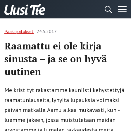
Pääkirjoitukset
24.5.2017
Raamattu ei ole kirja
sinusta – ja se on hyvä
uutinen
Me kristityt rakastamme kauniisti kehystettyjä
raamatunlauseita, lyhyitä lupauksia voimaksi
päivän matkalle. Aamu alkaa mukavasti, kun ­
luemme jakeen, jossa muistutetaan meidän
arvostamme ja Jumalan rakkaudesta meitä