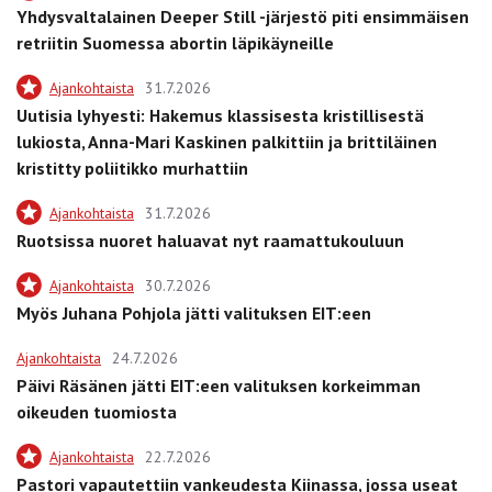
Yhdysvaltalainen Deeper Still -järjestö piti ensimmäisen
retriitin Suomessa abortin läpikäyneille
Ajankohtaista
31.7.2026
Uutisia lyhyesti: Hakemus klassisesta kristillisestä
lukiosta, Anna-Mari Kaskinen palkittiin ja brittiläinen
kristitty poliitikko murhattiin
Ajankohtaista
31.7.2026
Ruotsissa nuoret haluavat nyt raamattukouluun
Ajankohtaista
30.7.2026
Myös Juhana Pohjola jätti valituksen EIT:een
Ajankohtaista
24.7.2026
Päivi Räsänen jätti EIT:een valituksen korkeimman
oikeuden tuomiosta
Ajankohtaista
22.7.2026
Pastori vapautettiin vankeudesta Kiinassa, jossa useat