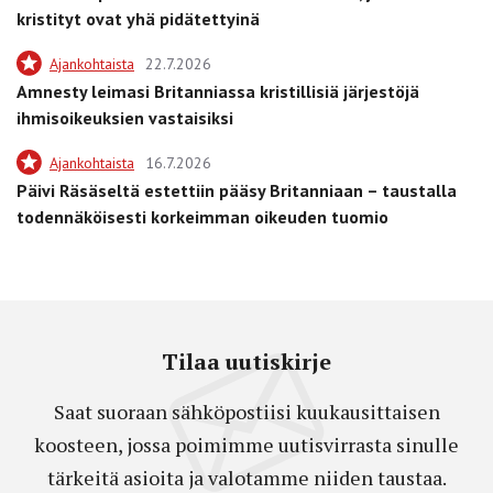
kristityt ovat yhä pidätettyinä
Ajankohtaista
22.7.2026
Amnesty leimasi Britanniassa kristillisiä järjestöjä
ihmisoikeuksien vastaisiksi
Ajankohtaista
16.7.2026
Päivi Räsäseltä estettiin pääsy Britanniaan – taustalla
todennäköisesti korkeimman oikeuden tuomio
Tilaa uutiskirje
Saat suoraan sähköpostiisi kuukausittaisen
koosteen, jossa poimimme uutisvirrasta sinulle
tärkeitä asioita ja valotamme niiden taustaa.