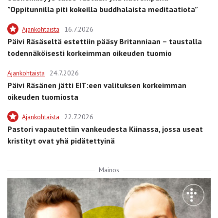
”Oppitunnilla piti kokeilla buddhalaista meditaatiota”
Ajankohtaista
16.7.2026
Päivi Räsäseltä estettiin pääsy Britanniaan – taustalla
todennäköisesti korkeimman oikeuden tuomio
Ajankohtaista
24.7.2026
Päivi Räsänen jätti EIT:een valituksen korkeimman
oikeuden tuomiosta
Ajankohtaista
22.7.2026
Pastori vapautettiin vankeudesta Kiinassa, jossa useat
kristityt ovat yhä pidätettyinä
Mainos