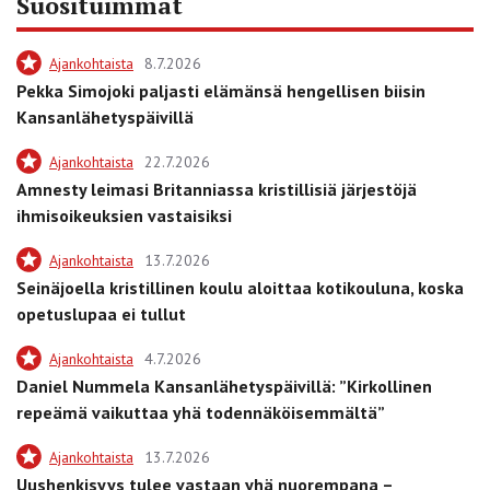
Suosituimmat
Ajankohtaista
8.7.2026
Pekka Simojoki paljasti elämänsä hengellisen biisin
Kansanlähetyspäivillä
Ajankohtaista
22.7.2026
Amnesty leimasi Britanniassa kristillisiä järjestöjä
ihmisoikeuksien vastaisiksi
Ajankohtaista
13.7.2026
Seinäjoella kristillinen koulu aloittaa kotikouluna, koska
opetuslupaa ei tullut
Ajankohtaista
4.7.2026
Daniel Nummela Kansanlähetyspäivillä: ”Kirkollinen
repeämä vaikuttaa yhä todennäköisemmältä”
Ajankohtaista
13.7.2026
Uushenkisyys tulee vastaan yhä nuorempana –