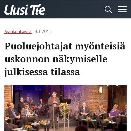
Ajankohtaista
4.3.2015
Puoluejohtajat myönteisiä
uskonnon näkymiselle
julkisessa tilassa