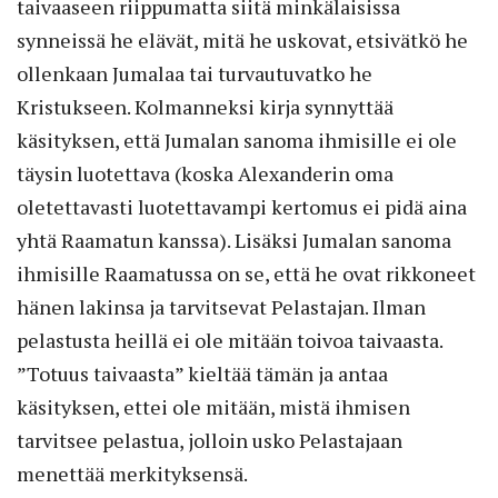
taivaaseen riippumatta siitä minkälaisissa
synneissä he elävät, mitä he uskovat, etsivätkö he
ollenkaan Jumalaa tai turvautuvatko he
Kristukseen. Kolmanneksi kirja synnyttää
käsityksen, että Jumalan sanoma ihmisille ei ole
täysin luotettava (koska Alexanderin oma
oletettavasti luotettavampi kertomus ei pidä aina
yhtä Raamatun kanssa). Lisäksi Jumalan sanoma
ihmisille Raamatussa on se, että he ovat rikkoneet
hänen lakinsa ja tarvitsevat Pelastajan. Ilman
pelastusta heillä ei ole mitään toivoa taivaasta.
”Totuus taivaasta” kieltää tämän ja antaa
käsityksen, ettei ole mitään, mistä ihmisen
tarvitsee pelastua, jolloin usko Pelastajaan
menettää merkityksensä.