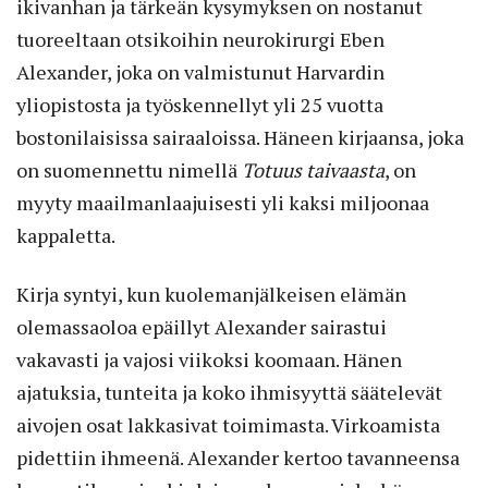
ikivanhan ja tärkeän kysymyksen on nostanut
tuoreeltaan otsikoihin neurokirurgi Eben
Alexander, joka on valmistunut Harvardin
yliopistosta ja työskennellyt yli 25 vuotta
bostonilaisissa sairaaloissa. Häneen kirjaansa, joka
on suomennettu nimellä
Totuus taivaasta
, on
myyty maailmanlaajuisesti yli kaksi miljoonaa
kappaletta.
Kirja syntyi, kun kuolemanjälkeisen elämän
olemassaoloa epäillyt Alexander sairastui
vakavasti ja vajosi viikoksi koomaan. Hänen
ajatuksia, tunteita ja koko ihmisyyttä säätelevät
aivojen osat lakkasivat toimimasta. Virkoa­mista
pidettiin ihmeenä. Alexander kertoo tavanneensa