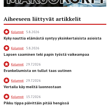
Aiheeseen liittyvät artikkelit
Kolumnit
5.8.2026
Kyky nauttia elämästä syntyy yksinkertaisista asioista
Kolumnit
5.8.2026
Lapsen saaminen teki papin työstä vaikeampaa
Kolumnit
29.7.2026
Evankeliumista on tullut taas uutinen
Kolumnit
29.7.2026
Vertailu käy meiltä luonnostaan
Kolumnit
15.7.2026
Pikku tippa päivittäin pitää hengissä