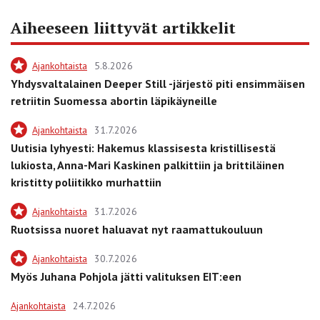
Aiheeseen liittyvät artikkelit
Ajankohtaista
5.8.2026
Yhdysvaltalainen Deeper Still -järjestö piti ensimmäisen
retriitin Suomessa abortin läpikäyneille
Ajankohtaista
31.7.2026
Uutisia lyhyesti: Hakemus klassisesta kristillisestä
lukiosta, Anna-Mari Kaskinen palkittiin ja brittiläinen
kristitty poliitikko murhattiin
Ajankohtaista
31.7.2026
Ruotsissa nuoret haluavat nyt raamattukouluun
Ajankohtaista
30.7.2026
Myös Juhana Pohjola jätti valituksen EIT:een
Ajankohtaista
24.7.2026