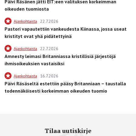
Päivi Räsänen jätti EIT:een valituksen korkeimman
oikeuden tuomiosta
Ajankohtaista
22.7.2026
Pastori vapautettiin vankeudesta Kiinassa, jossa useat
kristityt ovat yhä pidätettyinä
Ajankohtaista
22.7.2026
Amnesty leimasi Britanniassa kristillisiä järjestöjä
ihmisoikeuksien vastaisiksi
Ajankohtaista
16.7.2026
Päivi Räsäseltä estettiin pääsy Britanniaan – taustalla
todennäköisesti korkeimman oikeuden tuomio
Tilaa uutiskirje