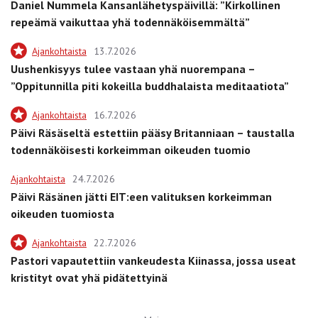
Daniel Nummela Kansanlähetyspäivillä: ”Kirkollinen
repeämä vaikuttaa yhä todennäköisemmältä”
Ajankohtaista
13.7.2026
Uushenkisyys tulee vastaan yhä nuorempana –
”Oppitunnilla piti kokeilla buddhalaista meditaatiota”
Ajankohtaista
16.7.2026
Päivi Räsäseltä estettiin pääsy Britanniaan – taustalla
todennäköisesti korkeimman oikeuden tuomio
Ajankohtaista
24.7.2026
Päivi Räsänen jätti EIT:een valituksen korkeimman
oikeuden tuomiosta
Ajankohtaista
22.7.2026
Pastori vapautettiin vankeudesta Kiinassa, jossa useat
kristityt ovat yhä pidätettyinä