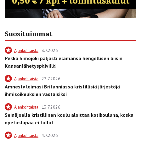
Suosituimmat
Ajankohtaista
8.7.2026
Pekka Simojoki paljasti elämänsä hengellisen biisin
Kansanlähetyspäivillä
Ajankohtaista
22.7.2026
Amnesty leimasi Britanniassa kristillisiä järjestöjä
ihmisoikeuksien vastaisiksi
Ajankohtaista
13.7.2026
Seinäjoella kristillinen koulu aloittaa kotikouluna, koska
opetuslupaa ei tullut
Ajankohtaista
4.7.2026