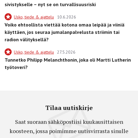
sivistykselle – nyt se on turvallisuusriski
Usko, tiede & ajattelu
10.6.2026
Voiko ehtoollista viettää kotona omaa leipää ja viiniä
käyttäen, jos seuraa jumalanpalvelusta striimin tai
radion välityksellä?
Usko, tiede & ajattelu
27.5.2026
Tunnetko Philipp Melanchthonin, joka oli Martti Lutherin
työtoveri?
Tilaa uutiskirje
Saat suoraan sähköpostiisi kuukausittaisen
koosteen, jossa poimimme uutisvirrasta sinulle