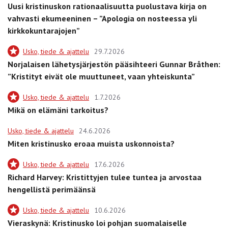
Uusi kristinuskon rationaalisuutta puolustava kirja on
vahvasti ekumeeninen – ”Apologia on nosteessa yli
kirkkokuntarajojen”
Usko, tiede & ajattelu
29.7.2026
Norjalaisen lähetysjärjestön pääsihteeri Gunnar Bråthen:
”Kristityt eivät ole muuttuneet, vaan yhteiskunta”
Usko, tiede & ajattelu
1.7.2026
Mikä on elämäni tarkoitus?
Usko, tiede & ajattelu
24.6.2026
Miten kristinusko eroaa muista uskonnoista?
Usko, tiede & ajattelu
17.6.2026
Richard Harvey: Kristittyjen tulee tuntea ja arvostaa
hengellistä perimäänsä
Usko, tiede & ajattelu
10.6.2026
Vieraskynä: Kristinusko loi pohjan suomalaiselle