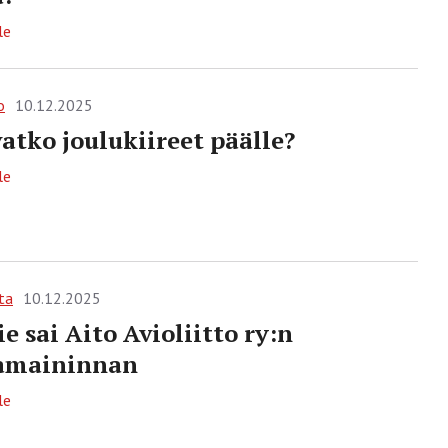
le
o
10.12.2025
atko joulukiireet päälle?
le
ta
10.12.2025
e sai Aito Avioliitto ry:n
amaininnan
le