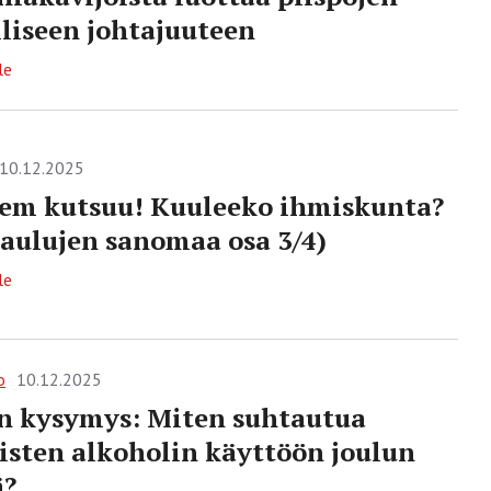
liseen johtajuuteen
le
10.12.2025
em kutsuu! Kuuleeko ihmiskunta?
laulujen sanomaa osa 3/4)
le
o
10.12.2025
n kysymys: Miten suhtautua
isten alkoholin käyttöön joulun
ä?