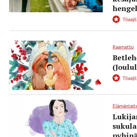
hengel
Tilaajil
Raamattu
Betleh
(Joulu
Tilaajil
Elämäntait
Lukija
sukula
pyhin