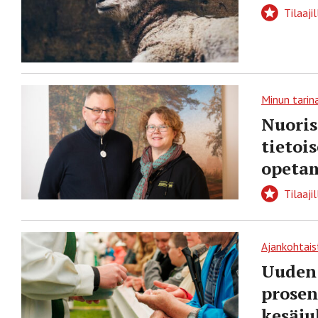
Tilaajil
Minun tarin
Nuoris
tietoi
opeta
Tilaajil
Ajankohtais
Uuden 
prosen
kesäju