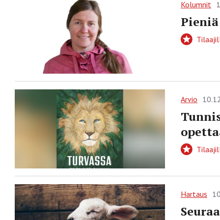
Kolumnit
1
Pieniä
Tilaajil
Arvio
10.1
Tunnis
opetta
Tilaajil
Hartaus
10
Seuraa