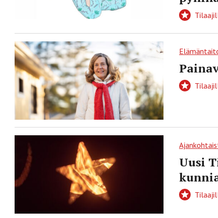
Tilaajil
Elämäntait
Painav
Tilaajil
Ajankohtais
Uusi Ti
kunni
Tilaajil