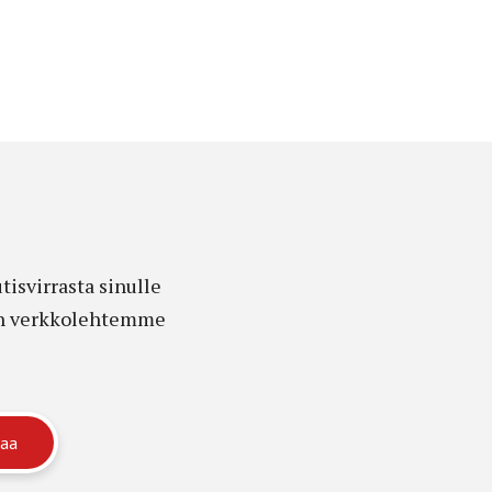
isvirrasta sinulle
edon verkkolehtemme