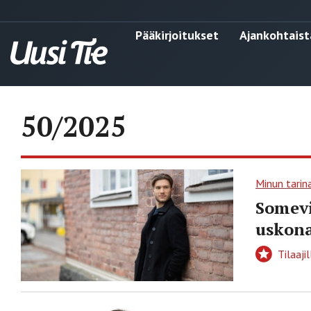
Pääkirjoitukset
Ajankohtaist
50/2025
Minun tarin
Somevi
uskona
Tilaajil