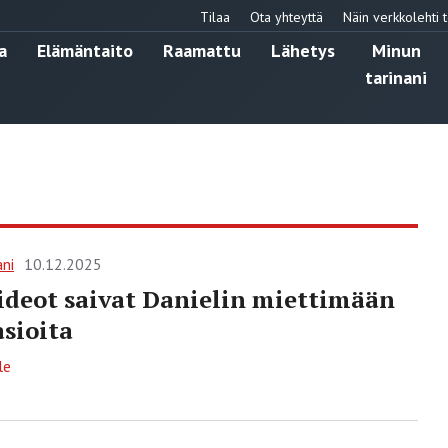
Tilaa
Ota yhteyttä
Näin verkkolehti t
a
Elämäntaito
Raamattu
Lähetys
Minun
tarinani
ani
10.12.2025
deot saivat Danielin miettimään
sioita
le