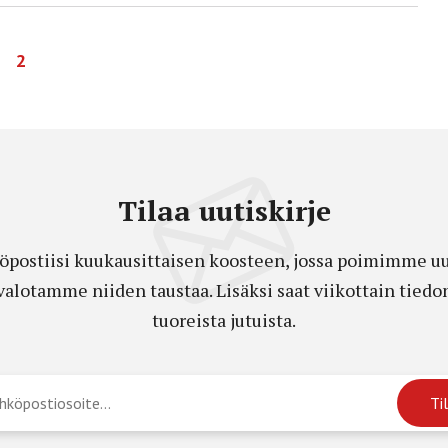
2
Tilaa uutiskirje
öpostiisi kuukausittaisen koosteen, jossa poimimme uut
a valotamme niiden taustaa. Lisäksi saat viikottain ti
tuoreista jutuista.