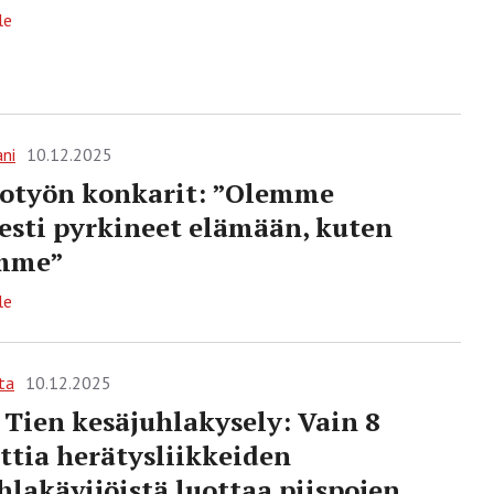
le
ani
10.12.2025
otyön konkarit: ”Olemme
sesti pyrkineet elämään, kuten
mme”
le
ta
10.12.2025
Tien kesäjuhlakysely: Vain 8
ttia herätysliikkeiden
hlakävijöistä luottaa piispojen