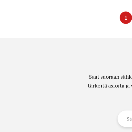
1
Saat suoraan sähk
tärkeitä asioita j