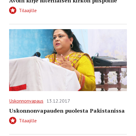
Avoin kirje luterilaisen kirkon piispoille
Tilaajille
Uskonnonvapaus
13.12.2017
Uskonnonvapauden puolesta Pakistanissa
Tilaajille