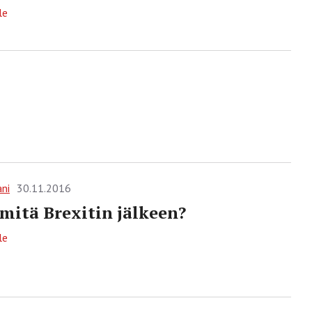
le
ani
30.11.2016
 mitä Brexitin jälkeen?
le