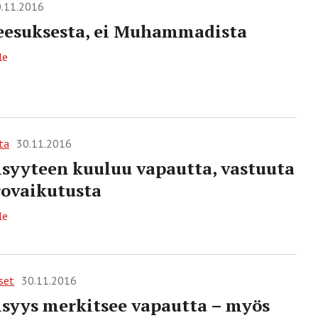
.11.2016
eesuksesta, ei Muhammadista
le
ta
30.11.2016
isyyteen kuuluu vapautta, vastuuta
rovaikutusta
le
set
30.11.2016
isyys merkitsee vapautta – myös