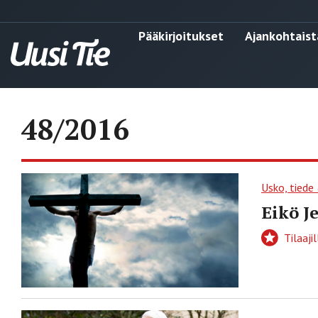
Pääkirjoitukset
Ajankohtaist
48/2016
Usko, tiede
Eikö J
Tilaajil