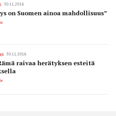
o
30.11.2016
ys on Suomen ainoa mahdollisuus”
le
ani
30.11.2016
ämä raivaa herätyksen esteitä
sella
le