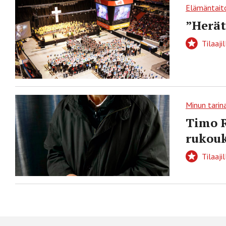
Elämäntait
”Herät
Tilaajil
Minun tarin
Timo R
rukouk
Tilaajil