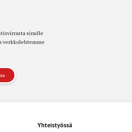
isvirrasta sinulle
edon verkkolehtemme
Yhteistyössä