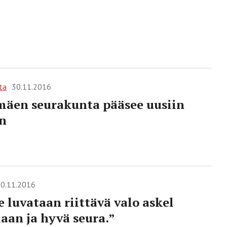
ta
30.11.2016
äen seurakunta pääsee uusiin
in
0.11.2016
e luvataan riittävä valo askel
laan ja hyvä seura.”