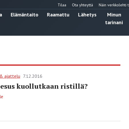
Tilaa
Ota yhteyttä
Näin verkkolehti t
a
Elämäntaito
Raamattu
Lähetys
Minun
tarinani
 & ajattelu
7.12.2016
eesus kuollutkaan ristillä?
le