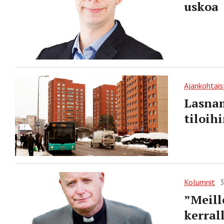
uskoa
Ajankohtais
Lasnam
tiloih
Kolumnit
3
”Meill
kerral