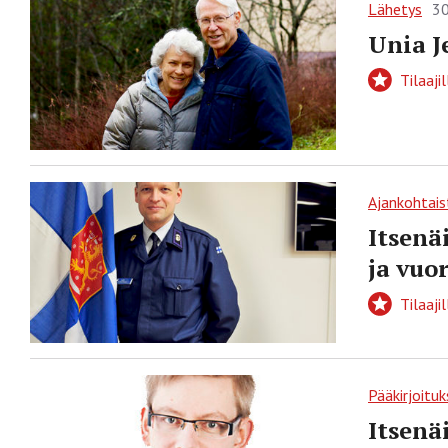
Lähetys
30
Unia J
Tilaajil
Ajankohtais
Itsenä
ja vuo
Tilaajil
Pääkirjoituk
Itsenä