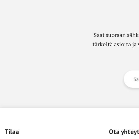
Saat suoraan sähk
tärkeitä asioita j
Tilaa
Ota yhtey