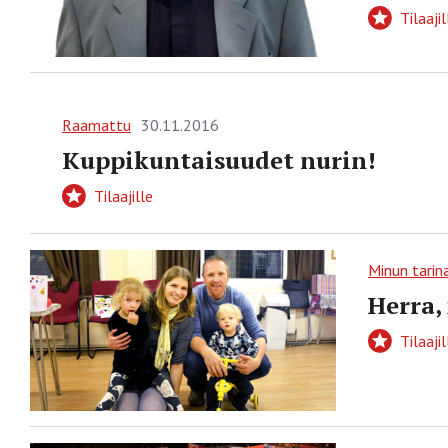
Tilaajil
Raamattu
30.11.2016
Kuppikuntaisuudet nurin!
Tilaajille
Minun tarin
Herra,
Tilaajil