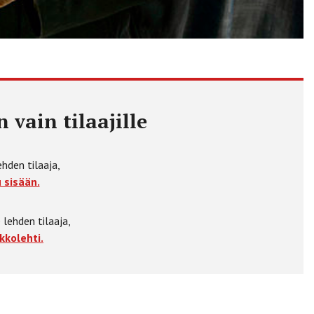
 vain tilaajille
ehden tilaaja,
 sisään.
 lehden tilaaja,
kkolehti.