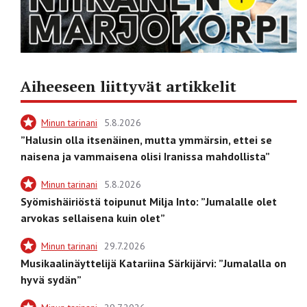
Aiheeseen liittyvät artikkelit
Minun tarinani
5.8.2026
”Halusin olla itsenäinen, mutta ymmärsin, ettei se
naisena ja vammaisena olisi Iranissa mahdollista”
Minun tarinani
5.8.2026
Syömishäiriöstä toipunut Milja Into: ”Jumalalle olet
arvokas sellaisena kuin olet”
Minun tarinani
29.7.2026
Musikaalinäyttelijä Katariina Särkijärvi: ”Jumalalla on
hyvä sydän”