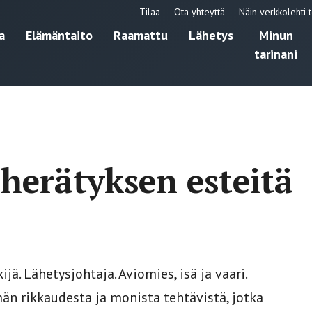
Tilaa
Ota yhteyttä
Näin verkkolehti t
a
Elämäntaito
Raamattu
Lähetys
Minun
tarinani
herätyksen esteitä
jä. Lähetysjohtaja. Aviomies, isä ja vaari.
män rikkaudesta ja monista tehtävistä, jotka