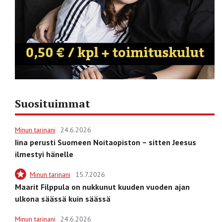
Suosituimmat
Minun tarinani
24.6.2026
Iina perusti Suomeen Noitaopiston – sitten Jeesus
ilmestyi hänelle
Minun tarinani
15.7.2026
Maarit Filppula on nukkunut kuuden vuoden ajan
ulkona säässä kuin säässä
Minun tarinani
24.6.2026