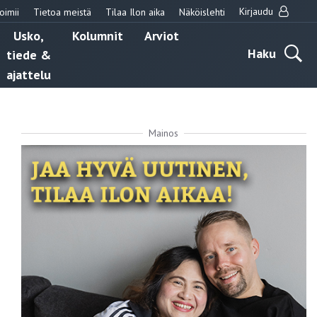
Kirjaudu
oimii
Tietoa meistä
Tilaa Ilon aika
Näköislehti
Usko,
Kolumnit
Arviot
Haku
tiede &
ajattelu
Mainos