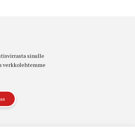
isvirrasta sinulle
edon verkkolehtemme