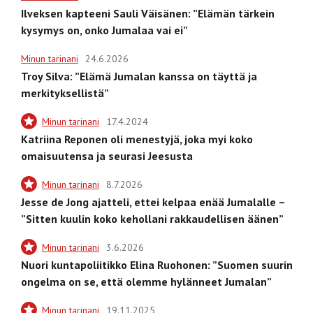
Ilveksen kapteeni Sauli Väisänen: ”Elämän tärkein
kysymys on, onko Jumalaa vai ei”
Minun tarinani
24.6.2026
Troy Silva: ”Elämä Jumalan kanssa on täyttä ja
merkityksellistä”
Minun tarinani
17.4.2024
Katriina Reponen oli menestyjä, joka myi koko
omaisuutensa ja seurasi Jeesusta
Minun tarinani
8.7.2026
Jesse de Jong ajatteli, ettei kelpaa enää Jumalalle –
”Sitten kuulin koko kehollani rakkaudellisen äänen”
Minun tarinani
3.6.2026
Nuori kuntapoliitikko Elina Ruohonen: ”Suomen suurin
ongelma on se, että olemme hylänneet Jumalan”
Minun tarinani
19.11.2025