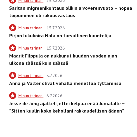
Minun tarinani
29.7.2026
Saritan migreenikohtaus olikin aivoverenvuoto – nopea
toipuminen oli rukousvastaus
Minun tarinani
15.7.2026
Pirjon lukukoira Nala on turvallinen kuuntelija
Minun tarinani
15.7.2026
Maarit Filppula on nukkunut kuuden vuoden ajan
ulkona säässä kuin säässä
Minun tarinani
8.7.2026
Anna ja Valter olivat vähällä menettää tyttärensä
Minun tarinani
8.7.2026
Jesse de Jong ajatteli, ettei kelpaa enää Jumalalle –
”Sitten kuulin koko kehollani rakkaudellisen äänen”