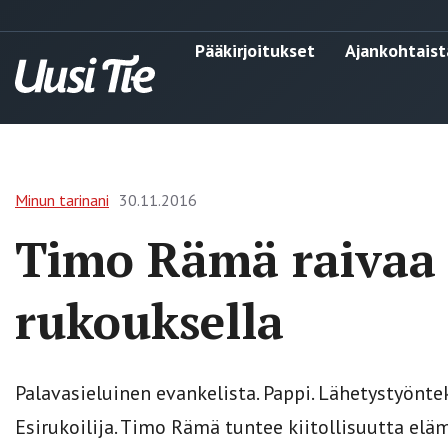
Pääkirjoitukset
Ajankohtaist
Minun tarinani
30.11.2016
Timo Rämä raivaa 
rukouksella
Palavasieluinen evankelista. Pappi. Lähetystyönteki
Esirukoilija. Timo Rämä tuntee kiitollisuutta elä