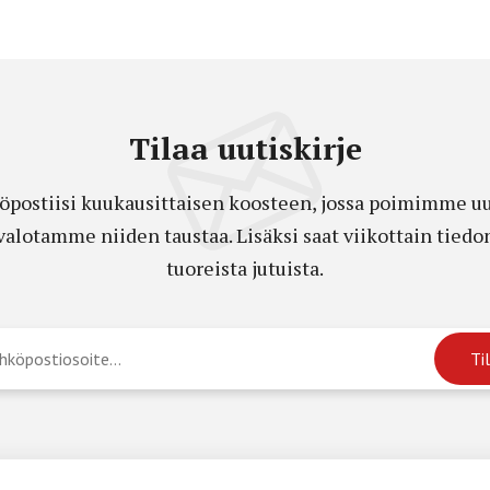
Tilaa uutiskirje
öpostiisi kuukausittaisen koosteen, jossa poimimme uut
a valotamme niiden taustaa. Lisäksi saat viikottain ti
tuoreista jutuista.