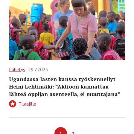
Lähetys
29.7.2025
Ugandassa lasten kanssa työskennellyt
Heini Lehtimäki: ”Aktioon kannattaa
lähteä oppijan asenteella, ei muuttajana”
Tilaajille
1
2