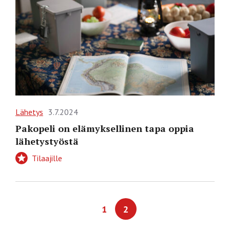
Lähetys
3.7.2024
Pakopeli on elämyksellinen tapa oppia
lähetystyöstä
Tilaajille
1
2