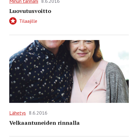
Minun tarinani
8.6.2016
Luovutusvoitto
Tilaajille
Lähetys
8.6.2016
Velkaantuneiden rinnalla