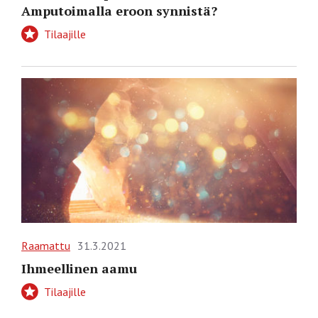
Amputoimalla eroon synnistä?
Tilaajille
Raamattu
31.3.2021
Ihmeellinen aamu
Tilaajille