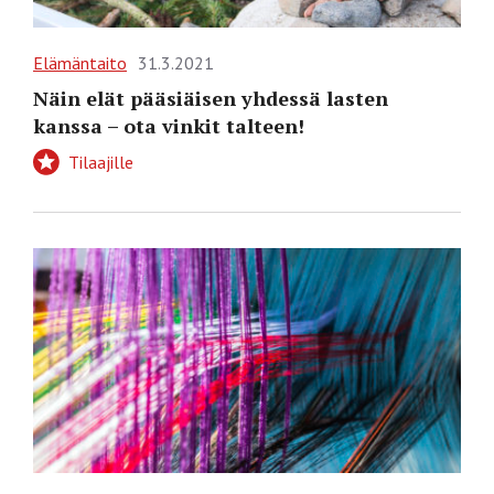
Elämäntaito
31.3.2021
Näin elät pääsiäisen yhdessä lasten
kanssa – ota vinkit talteen!
Tilaajille