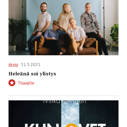
Arvio
31.3.2021
Heleänä soi ylistys
Tilaajille