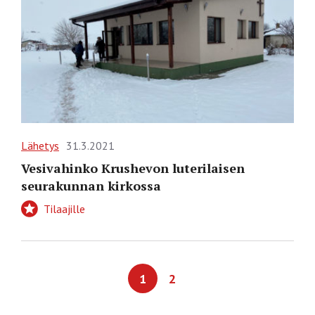
Lähetys
31.3.2021
Vesivahinko Krushevon luterilaisen
seurakunnan kirkossa
Tilaajille
1
2