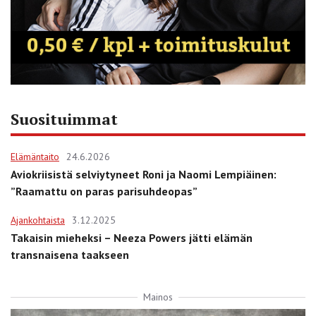
Suosituimmat
Elämäntaito
24.6.2026
Aviokriisistä selviytyneet Roni ja Naomi Lempiäinen:
”Raamattu on paras parisuhdeopas”
Ajankohtaista
3.12.2025
Takaisin mieheksi – Neeza Powers jätti elämän
transnaisena taakseen
Mainos