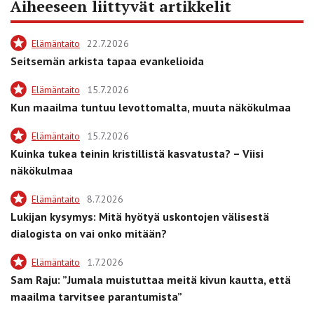
Aiheeseen liittyvät artikkelit
Elämäntaito
22.7.2026
Seitsemän arkista tapaa evankelioida
Elämäntaito
15.7.2026
Kun maailma tuntuu levottomalta, muuta näkökulmaa
Elämäntaito
15.7.2026
Kuinka tukea teinin kristillistä kasvatusta? – Viisi
näkökulmaa
Elämäntaito
8.7.2026
Lukijan kysymys: Mitä hyötyä uskontojen välisestä
dialogista on vai onko mitään?
Elämäntaito
1.7.2026
Sam Raju: ”Jumala muistuttaa meitä kivun kautta, että
maailma tarvitsee parantumista”