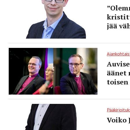
”Olemm
kristit
jää vä
Ajankohtais
Auvise
äänet 
toisen
Pääkirjoituk
Voiko 