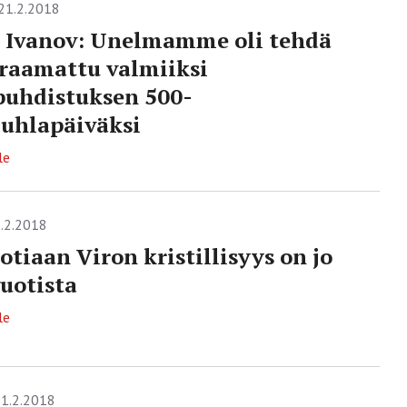
21.2.2018
 Ivanov: Unelmamme oli tehdä
sraamattu valmiiksi
uhdistuksen 500-
juhlapäiväksi
le
.2.2018
otiaan Viron kristillisyys on jo
uotista
le
1.2.2018