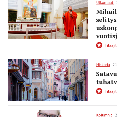
Ulkomaat
Mihail
selity
uskonp
vuotis
Tilaajil
Historia
21
Satavu
tuhatv
Tilaajil
Kolumnit
2