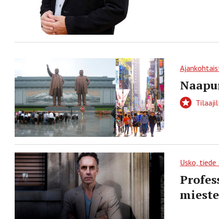
Ajankohtais
Naapur
Tilaajil
Usko, tiede
Profes
mieste