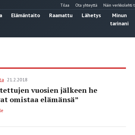
Tilaa
Ota yhteyttä
Näin verkkolehti t
a
Elämäntaito
Raamattu
Lähetys
Minun
tarinani
ta
21.2.2018
tettujen vuosien jälkeen he
at omistaa elämänsä”
le