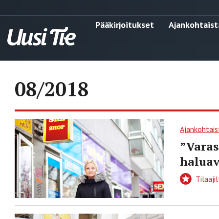
Pääkirjoitukset
Ajankohtaist
08/2018
Ajankohtais
”Varas
haluav
Tilaajil