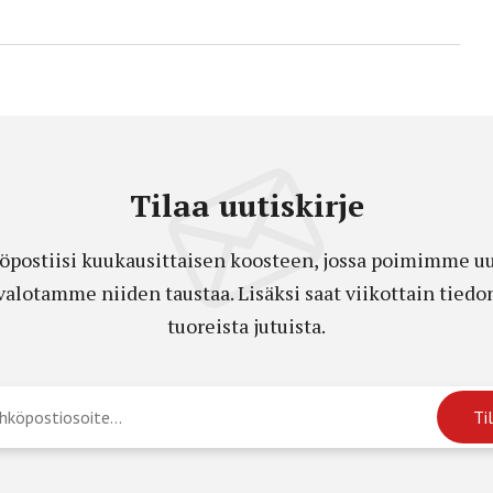
Tilaa uutiskirje
öpostiisi kuukausittaisen koosteen, jossa poimimme uut
a valotamme niiden taustaa. Lisäksi saat viikottain ti
tuoreista jutuista.