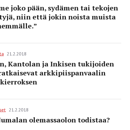
e joko pään, sydämen tai tekojen
tyjä, niin että jokin noista muista
hemmälle.”
ta
21.2.2018
n, Kantolan ja Inkisen tukijoiden
ratkaisevat arkkipiispanvaalin
 kierroksen
set
21.2.2018
Jumalan olemassaolon todistaa?