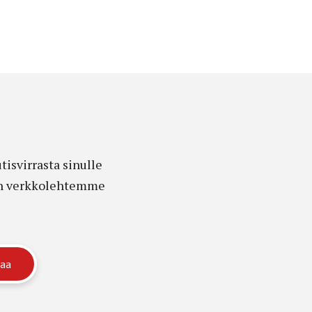
isvirrasta sinulle
edon verkkolehtemme