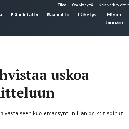
Tilaa
Ota yhteyttä
Näin verkkolehti t
a
Elämäntaito
Raamattu
Lähetys
Minun
tarinani
hvistaa uskoa
itteluun
en vastaiseen kuolemansyntiin. Hän on kritisoinut