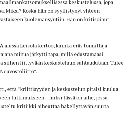
-maailmankatsomuksellisessa keskustelussa, jopa
sa. Miksi? Koska hän on syyllistynyt yhteen
vastaiseen kuolemansyntiin. Hän on kritisoinut
A
alussa Leisola kertoo, kuinka eräs toimittaja
tajana minua järkytti tapa, millä edustamaasi
siihen liittyvään keskusteluun suhtaudutaan. Tulee
Neuvostoliitto”.
i, että ”kriittisyyden ja keskustelun pitäisi kuulua
een tutkimukseen – miksi tässä on aihe, jossa
erusteltu kritiikki aiheuttaa häkellyttävän suurta