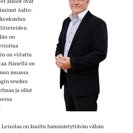
set ansiot ovat
iminut Aalto-
orkeakoulun
litieteiden
Hän on
rvioitua
hin on viitattu
taa. Hänellä on
muun muassa
ngin seudun
lmaa ja ollut
sessa
.
a Leisolaa on kuultu hämmästyttävän vähän