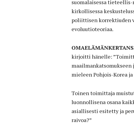
suomalaisessa tieteellis
kirkollisessa keskustelus
poliittisen korrektiuden 
evoluutioteoriaa.
OMAELÄMÄNKERTANS
kirjoitti hänelle: ”Toimit
maailmankatsomukseen ja 
mieleen Pohjois-Korea ja 
Toinen toimittaja muistutt
luonnollisena osana kaikk
asiallisesti esitetty ja p
raivoa?”