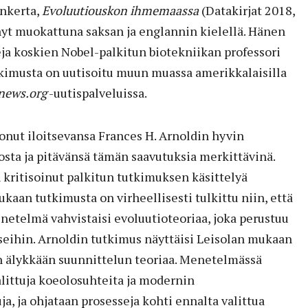
nkerta,
Evoluutiouskon ihmemaassa
(Datakirjat 2018,
nyt muokattuna saksan ja englannin kielellä. Hänen
a koskien Nobel-palkitun biotekniikan professori
kimusta on uutisoitu muun muassa amerikkalaisilla
news.org
-uutispalveluissa.
onut iloitsevansa Frances H. Arnoldin hyvin
sta ja pitävänsä tämän saavutuksia merkittävinä.
 kritisoinut palkitun tutkimuksen käsittelyä
kaan tutkimusta on virheellisesti tulkittu niin, että
etelmä vahvistaisi evoluutioteoriaa, joka perustuu
seihin. Arnoldin tutkimus näyttäisi Leisolan mukaan
 älykkään suunnittelun teoriaa. Menetelmässä
alittuja koeolosuhteita ja modernin
a, ja ohjataan prosesseja kohti ennalta valittua