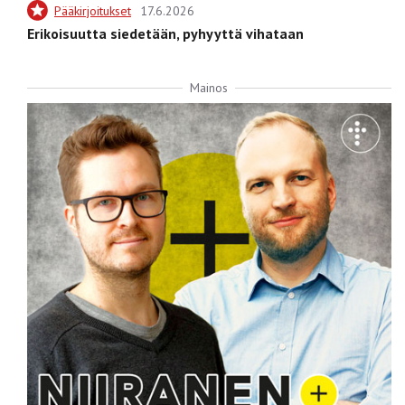
Pääkirjoitukset
17.6.2026
Erikoisuutta siedetään, pyhyyttä vihataan
Mainos