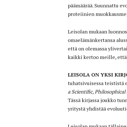
päämäärää. Suunnattu evol
proteiinien muokkausme
Leisolan mukaan luonnoss
omaelämänkertansa alussa
että on olemassa yliverta
kaikki kertoo meille, että
LEISOLA ON YKSI KIRJ
tuhatsivuisessa teististä 
a Scientific, Philosophical
Tässä kirjassa joukko tunn
yritystä yhdistää evoluu
Leisolan mukaan tällaine