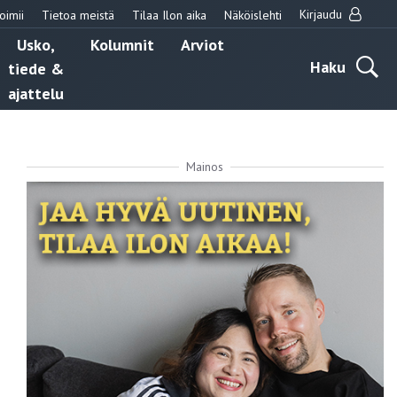
Kirjaudu
oimii
Tietoa meistä
Tilaa Ilon aika
Näköislehti
Usko,
Kolumnit
Arviot
Haku
tiede &
ajattelu
Mainos