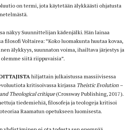
uutio on termi, jota käytetään älykkäästi ohjatusta
netelmästä.
a näkyy Suunnittelijan kädenjälki. Hän lainaa
 filosofi Voltairea: ”Koko luomakunta huutaa kovaa,
inen älykkyys, suunnaton voima, ihailtava järjestys ja
 olemme siitä riippuvaisia”.
OITTAJISTA
hiljattain julkaistussa massiivisessa
evoluutiota kritisoivassa kirjassa
Theistic Evolution –
 and Theological critique
(Crossway Publishing, 2017).
ettuja tiedemiehiä, filosofeja ja teologeja kritisoi
tioteoriaa Raamatun opetukseen luomisesta.
n yhdistäminen ei ota todesta sen enempää