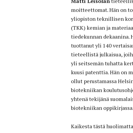
Matti Leisolan
tieteelli
moitteettomat. Hän on to
yliopiston teknillisen k
(TKK) kemian ja materiaa
tiedekunnan dekaanina. 
tuottanut yli 140 vertaisa
tieteellistä julkaisua, joi
yli seitsemän tuhatta ker
kuusi patenttia. Hän on 
ollut perustamassa Helsi
biotekniikan koulutusohje
yhtenä tekijänä suomalai
biotekniikan oppikirjassa
Kaikesta tästä huolimatt