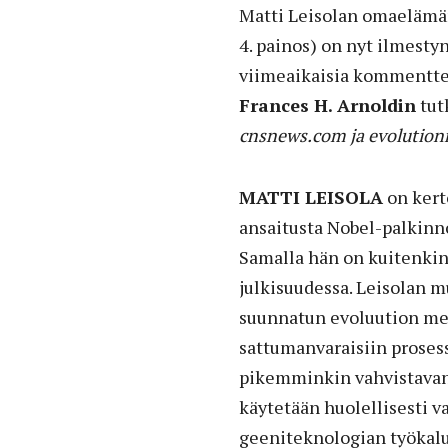
Matti Leisolan omaelämä
4. painos) on nyt ilmesty
viimeaikaisia kommenttej
Frances H. Arnoldin
tut
cnsnews.com ja evolution
MATTI LEISOLA
on kert
ansaitusta Nobel-palkinno
Samalla hän on kuitenkin
julkisuudessa. Leisolan mu
suunnatun evoluution men
sattumanvaraisiin proses
pikemminkin vahvistavan
käytetään huolellisesti v
geeniteknologian työkaluj