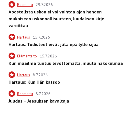
Raamattu
29.7.2026
Apostolista uskoa ei voi vaihtaa ajan hengen
mukaiseen uskonnollisuuteen, Juudaksen kirje
varoittaa
Hartaus
15.7.2026
Hartaus: Todisteet eivät jätä epäilylle sijaa
Elämäntaito
15.7.2026
Kun maailma tuntuu levottomalta, muuta näkökulmaa
Hartaus
8.7.2026
Hartaus: Kun Hän katsoo
Raamattu
8.7.2026
Juudas – Jeesuksen kavaltaja