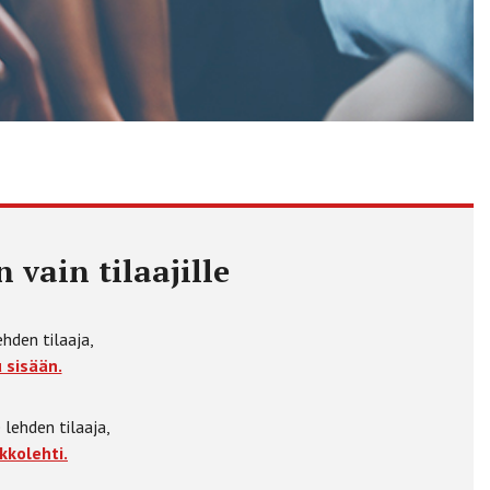
 vain tilaajille
ehden tilaaja,
 sisään.
 lehden tilaaja,
kkolehti.