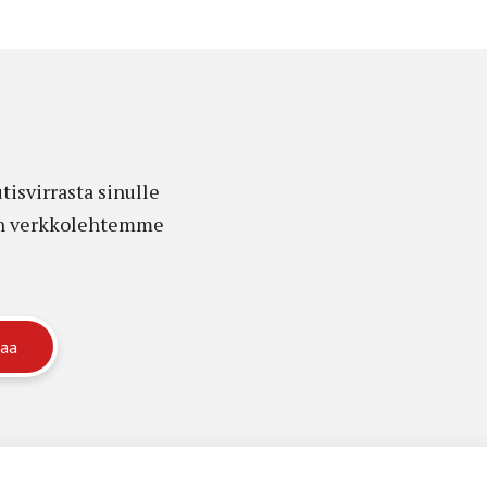
isvirrasta sinulle
edon verkkolehtemme