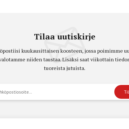
Tilaa uutiskirje
öpostiisi kuukausittaisen koosteen, jossa poimimme uut
a valotamme niiden taustaa. Lisäksi saat viikottain ti
tuoreista jutuista.