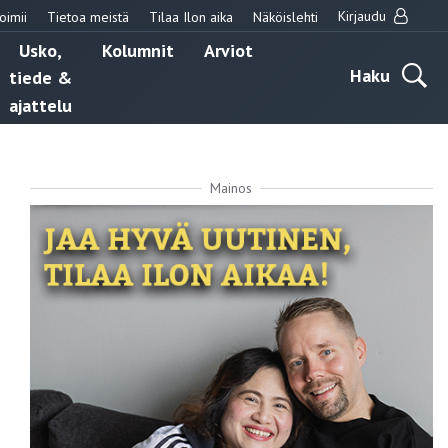
Kirjaudu
oimii
Tietoa meistä
Tilaa Ilon aika
Näköislehti
Usko,
Kolumnit
Arviot
Haku
tiede &
ajattelu
Mainos