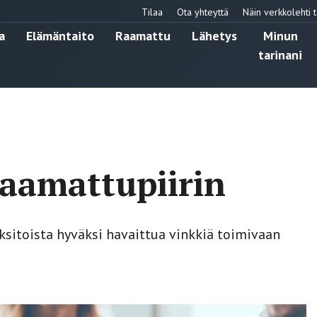
Tilaa
Ota yhteyttä
Näin verkkolehti t
a
Elämäntaito
Raamattu
Lähetys
Minun
tarinani
raamattupiirin
ksitoista hyväksi havaittua vinkkiä toimivaan