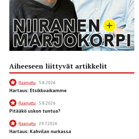
Aiheeseen liittyvät artikkelit
Raamattu
5.8.2026
Hartaus: Etsikkoaikamme
Raamattu
5.8.2026
Pitääkö uskon tuntua?
Raamattu
29.7.2026
Hartaus: Kahvilan nurkassa