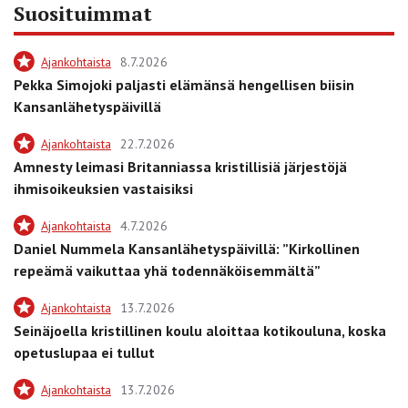
Suosituimmat
Ajankohtaista
8.7.2026
Pekka Simojoki paljasti elämänsä hengellisen biisin
Kansanlähetyspäivillä
Ajankohtaista
22.7.2026
Amnesty leimasi Britanniassa kristillisiä järjestöjä
ihmisoikeuksien vastaisiksi
Ajankohtaista
4.7.2026
Daniel Nummela Kansanlähetyspäivillä: ”Kirkollinen
repeämä vaikuttaa yhä todennäköisemmältä”
Ajankohtaista
13.7.2026
Seinäjoella kristillinen koulu aloittaa kotikouluna, koska
opetuslupaa ei tullut
Ajankohtaista
13.7.2026