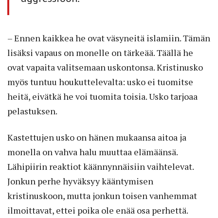
– Ennen kaikkea he ovat väsyneitä islamiin. Tämän
lisäksi vapaus on monelle on tärkeää. Täällä he
ovat vapaita valitsemaan uskontonsa. Kristinusko
myös tuntuu houkuttelevalta: usko ei tuomitse
heitä, eivätkä he voi tuomita toisia. Usko tarjoaa
pelastuksen.
Kastettujen usko on hänen mukaansa aitoa ja
monella on vahva halu muuttaa elämäänsä.
Lähipiirin reak­tiot käännynnäisiin vaihtelevat.
Jonkun perhe hyväksyy kääntymisen
kristinuskoon, mutta jonkun toisen vanhemmat
ilmoittavat, ettei poika ole enää osa perhettä.