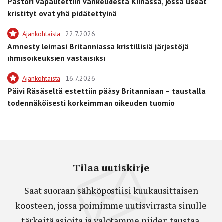
Pastori vapautettiin vankeudesta Kiinassa, jossa useat
kristityt ovat yhä pidätettyinä
Ajankohtaista
22.7.2026
Amnesty leimasi Britanniassa kristillisiä järjestöjä
ihmisoikeuksien vastaisiksi
Ajankohtaista
16.7.2026
Päivi Räsäseltä estettiin pääsy Britanniaan – taustalla
todennäköisesti korkeimman oikeuden tuomio
Tilaa uutiskirje
Saat suoraan sähköpostiisi kuukausittaisen
koosteen, jossa poimimme uutisvirrasta sinulle
tärkeitä asioita ja valotamme niiden taustaa.