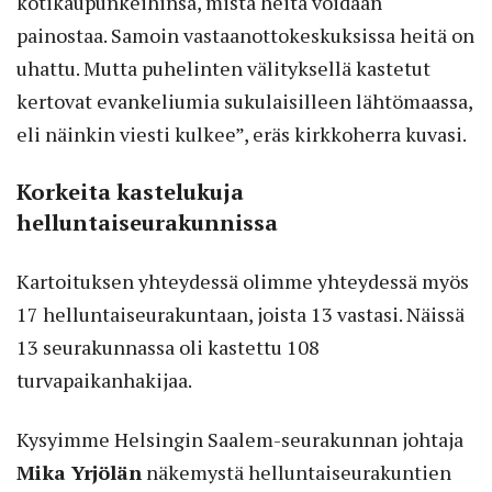
kotikaupunkeihinsa, mistä heitä voidaan
painostaa. Samoin vastaanottokeskuksissa heitä on
uhattu. Mutta puhelinten välityksellä kastetut
kertovat evankeliumia sukulaisilleen lähtömaassa,
eli näinkin viesti kulkee”, eräs kirkkoherra kuvasi.
Korkeita kastelukuja
helluntaiseurakunnissa
Kartoituksen yhteydessä olimme yhteydessä myös
17 helluntaiseurakuntaan, joista 13 vastasi. Näissä
13 seurakunnassa oli kastettu 108
turvapaikanhakijaa.
Kysyimme Helsingin Saalem-seurakunnan johtaja
Mika Yrjölän
näkemystä helluntaiseurakuntien