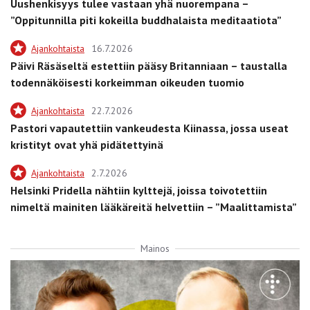
Uushenkisyys tulee vastaan yhä nuorempana –
”Oppitunnilla piti kokeilla buddhalaista meditaatiota”
Ajankohtaista
16.7.2026
Päivi Räsäseltä estettiin pääsy Britanniaan – taustalla
todennäköisesti korkeimman oikeuden tuomio
Ajankohtaista
22.7.2026
Pastori vapautettiin vankeudesta Kiinassa, jossa useat
kristityt ovat yhä pidätettyinä
Ajankohtaista
2.7.2026
Helsinki Pridella nähtiin kylttejä, joissa toivotettiin
nimeltä mainiten lääkäreitä helvettiin – ”Maalittamista”
Mainos