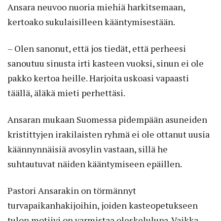
Ansara neuvoo nuoria miehiä harkitsemaan,
kertoako sukulaisilleen kääntymisestään.
– Olen sanonut, että jos tiedät, että perheesi
sanoutuu sinusta irti kasteen vuoksi, sinun ei ole
pakko kertoa heille. Harjoita uskoasi vapaasti
täällä, äläkä mieti perhettäsi.
Ansaran mukaan Suomessa pidempään asuneiden
kristittyjen irakilaisten ryhmä ei ole ottanut uusia
käännynnäisiä avosylin vastaan, sillä he
suhtautuvat näiden kääntymiseen epäillen.
Pastori Ansarakin on törmännyt
turvapaikanhakijoihin, joiden kasteopetukseen
tulon motiivi on varmistaa oleskelulupa. Vaikka