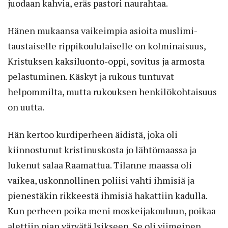
juodaan kahvia, eräs pastori naurahtaa.
Hänen mukaansa vaikeimpia asioi­ta muslimi-
taustaiselle rippikoululaiselle on kolminaisuus,
Kristuksen kaksiluonto-oppi, sovitus ja armosta
pelastuminen. Käskyt ja rukous tuntuvat
helpommilta, mutta rukouksen henkilökohtaisuus
on uutta.
Hän kertoo kurdiperheen äidistä, joka oli
kiinnostunut kristinuskosta jo lähtömaassa ja
lukenut salaa Raamattua. Tilanne maassa oli
vaikea, uskonnollinen poliisi vahti ihmisiä ja
pienestäkin rikkeestä ihmisiä hakattiin kadulla.
Kun perheen poika meni moskeijakouluun, poikaa
alettiin pian värvätä Isikseen. Se oli viimeinen