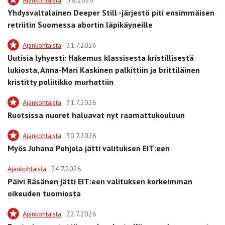
Ajankohtaista
5.8.2026
Yhdysvaltalainen Deeper Still -järjestö piti ensimmäisen
retriitin Suomessa abortin läpikäyneille
Ajankohtaista
31.7.2026
Uutisia lyhyesti: Hakemus klassisesta kristillisestä
lukiosta, Anna-Mari Kaskinen palkittiin ja brittiläinen
kristitty poliitikko murhattiin
Ajankohtaista
31.7.2026
Ruotsissa nuoret haluavat nyt raamattukouluun
Ajankohtaista
30.7.2026
Myös Juhana Pohjola jätti valituksen EIT:een
Ajankohtaista
24.7.2026
Päivi Räsänen jätti EIT:een valituksen korkeimman
oikeuden tuomiosta
Ajankohtaista
22.7.2026