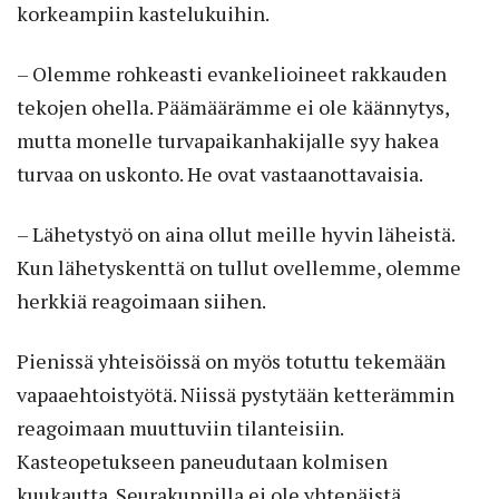
korkeampiin kastelukuihin.
– Olemme rohkeasti evankelioineet rakkauden
tekojen ohella. Päämäärämme ei ole käännytys,
mutta monelle turvapaikanhakijalle syy hakea
turvaa on uskonto. He ovat vastaanottavaisia.
– Lähetystyö on aina ollut meille hyvin läheistä.
Kun lähetyskenttä on tullut ovellemme, olemme
herkkiä reagoimaan siihen.
Pienissä yhteisöissä on myös totuttu tekemään
vapaaehtoistyötä. Niissä pystytään ketterämmin
reagoimaan muuttuviin tilanteisiin.
Kasteopetukseen paneudutaan kolmisen
kuukautta. Seurakunnilla ei ole yhtenäistä