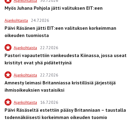
Ajankohtaista
30.7.2026
Myös Juhana Pohjola jätti valituksen EIT:een
Ajankohtaista
24.7.2026
Päivi Räsänen jätti EIT:een valituksen korkeimman
oikeuden tuomiosta
Ajankohtaista
22.7.2026
Pastori vapautettiin vankeudesta Kiinassa, jossa useat
kristityt ovat yhä pidätettyinä
Ajankohtaista
22.7.2026
Amnesty leimasi Britanniassa kristillisiä järjestöjä
ihmisoikeuksien vastaisiksi
Ajankohtaista
16.7.2026
Päivi Räsäseltä estettiin pääsy Britanniaan – taustalla
todennäköisesti korkeimman oikeuden tuomio