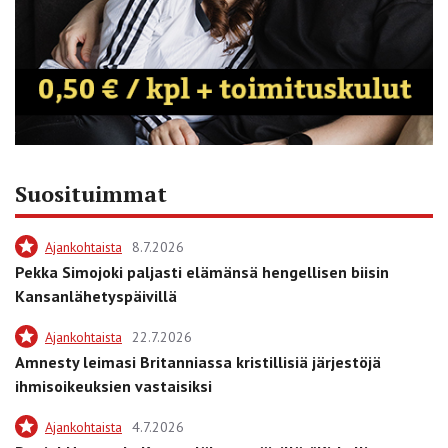
Suosituimmat
Ajankohtaista
8.7.2026
Pekka Simojoki paljasti elämänsä hengellisen biisin
Kansanlähetyspäivillä
Ajankohtaista
22.7.2026
Amnesty leimasi Britanniassa kristillisiä järjestöjä
ihmisoikeuksien vastaisiksi
Ajankohtaista
4.7.2026