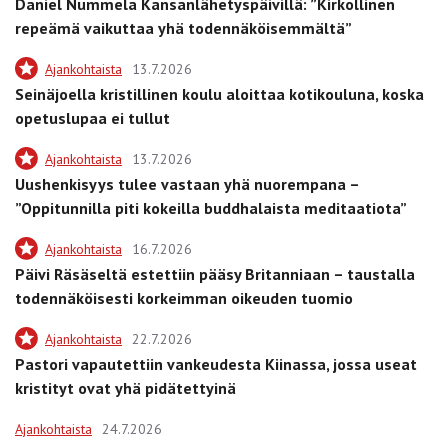
Daniel Nummela Kansanlähetyspäivillä: ”Kirkollinen
repeämä vaikuttaa yhä todennäköisemmältä”
Ajankohtaista
13.7.2026
Seinäjoella kristillinen koulu aloittaa kotikouluna, koska
opetuslupaa ei tullut
Ajankohtaista
13.7.2026
Uushenkisyys tulee vastaan yhä nuorempana –
”Oppitunnilla piti kokeilla buddhalaista meditaatiota”
Ajankohtaista
16.7.2026
Päivi Räsäseltä estettiin pääsy Britanniaan – taustalla
todennäköisesti korkeimman oikeuden tuomio
Ajankohtaista
22.7.2026
Pastori vapautettiin vankeudesta Kiinassa, jossa useat
kristityt ovat yhä pidätettyinä
Ajankohtaista
24.7.2026