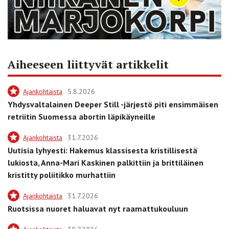
Aiheeseen liittyvät artikkelit
Ajankohtaista
5.8.2026
Yhdysvaltalainen Deeper Still -järjestö piti ensimmäisen
retriitin Suomessa abortin läpikäyneille
Ajankohtaista
31.7.2026
Uutisia lyhyesti: Hakemus klassisesta kristillisestä
lukiosta, Anna-Mari Kaskinen palkittiin ja brittiläinen
kristitty poliitikko murhattiin
Ajankohtaista
31.7.2026
Ruotsissa nuoret haluavat nyt raamattukouluun