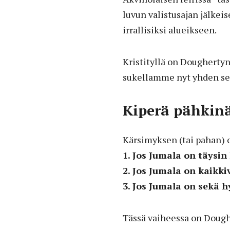
luvun valistusajan jälkeis
irrallisiksi alueikseen.
Kristityllä on Doughertyn
sukellamme nyt yhden sel
Kiperä pähkinä
Kärsimyksen (tai pahan) 
1. Jos Jumala on täysin
2. Jos Jumala on kaikki
3. Jos Jumala on sekä 
Tässä vaiheessa on Dough