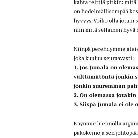
kahta reittiä pitkin: mit
on hedelmällisempää kesk
hyvyys. Voiko olla jotain 
niin mitä sellainen hyvä 
Niinpä perehdymme ateis
joka kuuluu seuraavasti:
1. Jos Jumala on olemas
välttämätöntä jonkin 
jonkin suuremman paha
2. On olemassa jotakin
3. Siispä Jumala ei ole
Käymme luennolla argumen
pakokeinoja sen johtopää