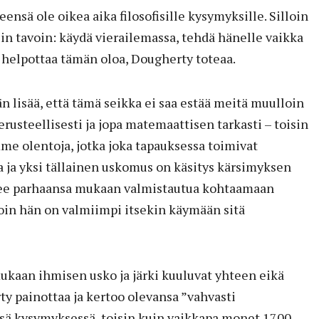
eensä ole oikea aika filosofisille kysymyksille. Silloin
sin tavoin: käydä vierailemassa, tehdä hänelle vaikka
 helpottaa tämän oloa, Dougherty toteaa.
lisää, että tämä seikka ei saa estää meitä muulloin
erusteellisesti ja jopa matemaattisen tarkasti – toisin
mme olentoja, jotka joka tapauksessa toimivat
 ja yksi tällainen uskomus on käsitys kärsimyksen
ulee parhaansa mukaan valmistautua kohtaamaan
lloin hän on valmiimpi itsekin käymään sitä
kaan ihmisen usko ja järki kuuluvat yhteen eikä
rty painottaa ja kertoo olevansa ”vahvasti
ssä kysymyksessä, toisin kuin vaikkapa monet 1700-