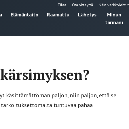
Tilaa
Ota yhteyttä
Näin verkkolehti t
a
Elämäntaito
Raamattu
Lähetys
Minun
tarinani
i kärsimyksen?
t käsittämättömän paljon, niin paljon, että se
ta tarkoituksettomalta tuntuvaa pahaa