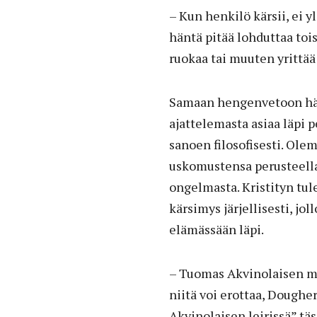
– Kun henkilö kärsii, ei yl
häntä pitää lohduttaa toi
ruokaa tai muuten yrittää
Samaan hengenvetoon hän 
ajattelemasta asiaa läpi p
sanoen filosofisesti. Ole
uskomustensa perusteella
ongelmasta. Kristityn t
kärsimys järjellisesti, jo
elämässään läpi.
– Tuomas Akvinolaisen mu
niitä voi erottaa, Doughe
Akvinolaisen leirissä” tä