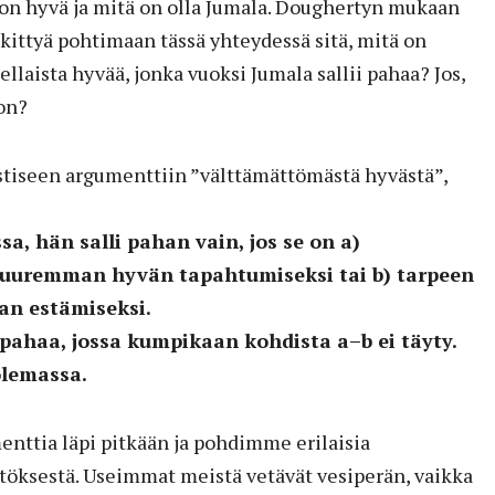
ä on hyvä ja mitä on olla Jumala. Doughertyn mukaan
ittyä pohtimaan tässä yhteydessä sitä, mitä on
sellaista hyvää, jonka vuoksi Jumala sallii pahaa? Jos,
on?
tiseen argumenttiin ”välttämättömästä hyvästä”,
sa, hän salli pahan vain, jos se on a)
suuremman hyvän tapahtumiseksi tai b) tarpeen
n estämiseksi.
 pahaa, jossa kumpikaan kohdista a–b ei täyty.
 olemassa.
ttia läpi pitkään ja pohdimme erilaisia
töksestä. Useimmat meistä vetävät vesiperän, vaikka