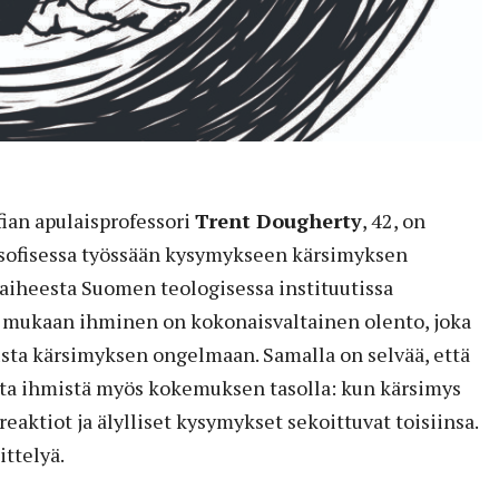
fian apulaisprofessori
Trent Dougherty
, 42, on
osofisessa työssään kysymykseen kärsimyksen
aiheesta Suomen teologisessa instituutissa
 mukaan ihminen on kokonaisvaltainen olento, joka
austa kärsimyksen ongelmaan. Samalla on selvää, että
ta ihmistä myös kokemuksen tasolla: kun kärsimys
eaktiot ja älylliset kysymykset sekoittuvat toisiinsa.
ttelyä.