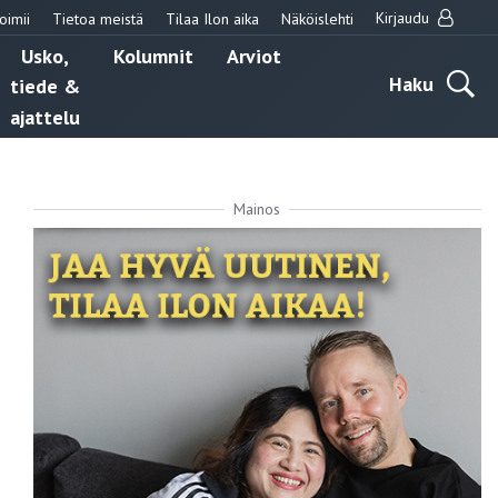
Kirjaudu
oimii
Tietoa meistä
Tilaa Ilon aika
Näköislehti
Usko,
Kolumnit
Arviot
Haku
tiede &
ajattelu
Mainos