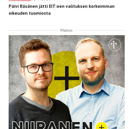
Päivi Räsänen jätti EIT:een valituksen korkeimman
oikeuden tuomiosta
Mainos