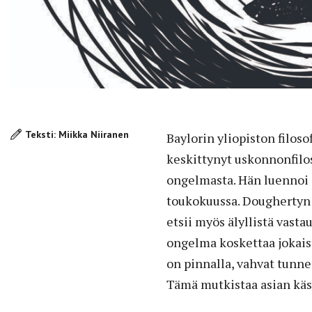
Teksti: Miikka Niiranen
Baylorin yliopiston filoso
keskittynyt uskonnonfil
ongelmasta. Hän luennoi 
toukokuussa. Doughertyn
etsii myös älyllistä vast
ongelma koskettaa jokais
on pinnalla, vahvat tunner
Tämä mutkistaa asian käsi