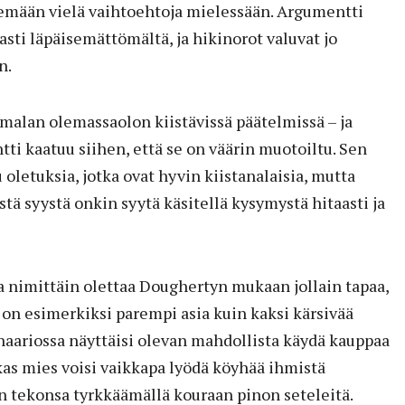
elemään vielä vaihtoehtoja mielessään. Argumentti
sti läpäisemättömältä, ja hikinorot valuvat jo
n.
malan olemassaolon kiistävissä päätelmissä – ja
tti kaatuu siihen, että se on väärin muotoiltu. Sen
 oletuksia, jotka ovat hyvin kiistanalaisia, mutta
stä syystä onkin syytä käsitellä kysymystä hitaasti ja
 nimittäin olettaa Doughertyn mukaan jollain tapaa,
 on esimerkiksi parempi asia kuin kaksi kärsivää
enaariossa näyttäisi olevan mahdollista käydä kauppaa
ikas mies voisi vaikkapa lyödä köyhää ihmistä
n tekonsa tyrkkäämällä kouraan pinon seteleitä.