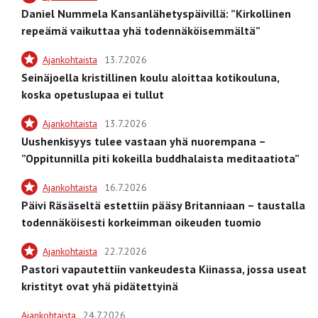
Daniel Nummela Kansanlähetyspäivillä: ”Kirkollinen
repeämä vaikuttaa yhä todennäköisemmältä”
Ajankohtaista
13.7.2026
Seinäjoella kristillinen koulu aloittaa kotikouluna,
koska opetuslupaa ei tullut
Ajankohtaista
13.7.2026
Uushenkisyys tulee vastaan yhä nuorempana –
”Oppitunnilla piti kokeilla buddhalaista meditaatiota”
Ajankohtaista
16.7.2026
Päivi Räsäseltä estettiin pääsy Britanniaan – taustalla
todennäköisesti korkeimman oikeuden tuomio
Ajankohtaista
22.7.2026
Pastori vapautettiin vankeudesta Kiinassa, jossa useat
kristityt ovat yhä pidätettyinä
Ajankohtaista
24.7.2026