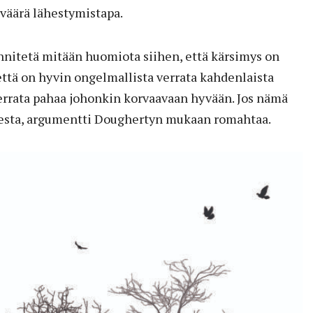
 väärä lähestymistapa.
nnitetä mitään huomiota siihen, että kärsimys on
että on hyvin ongelmallista verrata kahdenlaista
verrata pahaa johonkin korvaavaan hyvään. Jos nämä
desta, argumentti Doughertyn mukaan romahtaa.