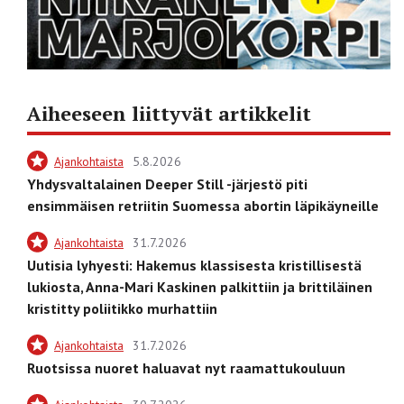
Aiheeseen liittyvät artikkelit
Ajankohtaista
5.8.2026
Yhdysvaltalainen Deeper Still -järjestö piti
ensimmäisen retriitin Suomessa abortin läpikäyneille
Ajankohtaista
31.7.2026
Uutisia lyhyesti: Hakemus klassisesta kristillisestä
lukiosta, Anna-Mari Kaskinen palkittiin ja brittiläinen
kristitty poliitikko murhattiin
Ajankohtaista
31.7.2026
Ruotsissa nuoret haluavat nyt raamattukouluun