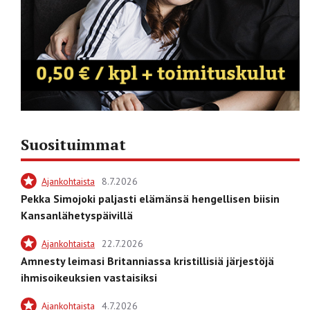
Suosituimmat
Ajankohtaista
8.7.2026
Pekka Simojoki paljasti elämänsä hengellisen biisin
Kansanlähetyspäivillä
Ajankohtaista
22.7.2026
Amnesty leimasi Britanniassa kristillisiä järjestöjä
ihmisoikeuksien vastaisiksi
Ajankohtaista
4.7.2026