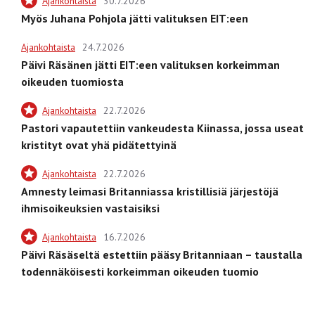
Ajankohtaista
30.7.2026
Myös Juhana Pohjola jätti valituksen EIT:een
Ajankohtaista
24.7.2026
Päivi Räsänen jätti EIT:een valituksen korkeimman
oikeuden tuomiosta
Ajankohtaista
22.7.2026
Pastori vapautettiin vankeudesta Kiinassa, jossa useat
kristityt ovat yhä pidätettyinä
Ajankohtaista
22.7.2026
Amnesty leimasi Britanniassa kristillisiä järjestöjä
ihmisoikeuksien vastaisiksi
Ajankohtaista
16.7.2026
Päivi Räsäseltä estettiin pääsy Britanniaan – taustalla
todennäköisesti korkeimman oikeuden tuomio