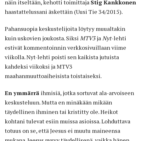
näin itseltään, kehotti toimittaja
Stig Kankkonen
haastattelussani äskettäin (Uusi Tie 34/2015).
Pahansuopia keskustelijoita löytyy muual­takin
kuin uskovien joukosta. Siksi
MTV3
ja
Nyt
-lehti
estivät kommentoinnin verkkosivuillaan viime
viikolla. Nyt-lehti poisti sen kaikista jutuista
kahdeksi viikoksi ja MTV3
maahanmuuttoaiheisista toistaiseksi.
En ymmärrä
ihmisiä, jotka sortuvat ala-arvoiseen
keskusteluun. Mutta en minäkään mikään
täydellinen ihminen tai kristitty ole. Heikot
kohtani tulevat esiin muissa asioissa. Lohduttava
totuus on se, että Jeesus ei muutu maineensa
mukana. Jeesus pysyy täydellisenä, vaikka hänen