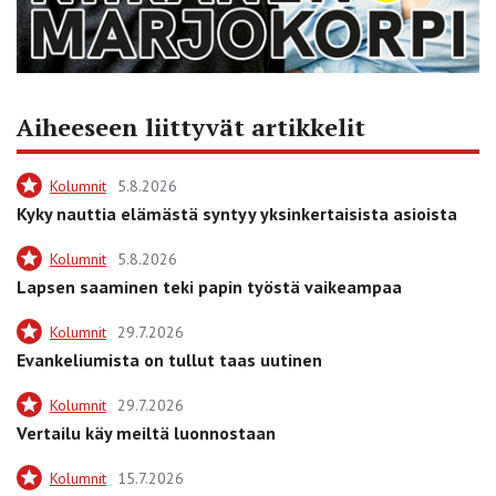
Aiheeseen liittyvät artikkelit
Kolumnit
5.8.2026
Kyky nauttia elämästä syntyy yksinkertaisista asioista
Kolumnit
5.8.2026
Lapsen saaminen teki papin työstä vaikeampaa
Kolumnit
29.7.2026
Evankeliumista on tullut taas uutinen
Kolumnit
29.7.2026
Vertailu käy meiltä luonnostaan
Kolumnit
15.7.2026