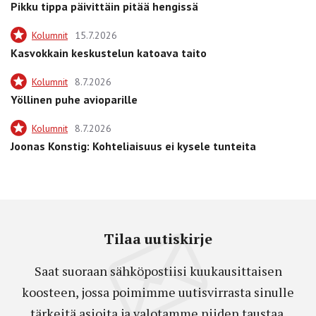
Pikku tippa päivittäin pitää hengissä
Kolumnit
15.7.2026
Kasvokkain keskustelun katoava taito
Kolumnit
8.7.2026
Yöllinen puhe avioparille
Kolumnit
8.7.2026
Joonas Konstig: Kohteliaisuus ei kysele tunteita
Tilaa uutiskirje
Saat suoraan sähköpostiisi kuukausittaisen
koosteen, jossa poimimme uutisvirrasta sinulle
tärkeitä asioita ja valotamme niiden taustaa.