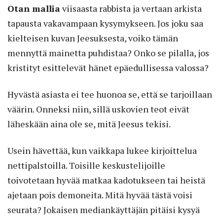
Otan mallia
viisaasta rabbista ja vertaan arkista
tapausta vakavampaan kysymykseen. Jos joku saa
kielteisen kuvan Jeesuksesta, voiko tämän
mennyttä mainetta puhdistaa? Onko se pilalla, jos
kristityt esittelevät hänet epäedullisessa valossa?
Hyvästä asiasta ei tee huonoa se, että se tarjoillaan
väärin. Onneksi niin, sillä uskovien teot eivät
läheskään aina ole se, mitä Jeesus tekisi.
Usein hävettää, kun vaikkapa lukee kirjoittelua
nettipalstoilla. Toisille keskustelijoille
toivotetaan hyvää matkaa kadotukseen tai heistä
ajetaan pois demoneita. Mitä hyvää tästä voisi
seurata? Jokaisen mediankäyttäjän pitäisi kysyä