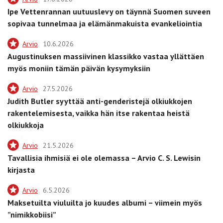
Ipe Vettenrannan uutuuslevy on täynnä Suomen suveen
sopivaa tunnelmaa ja elämänmakuista evankeliointia
Arvio
10.6.2026
Augustinuksen massiivinen klassikko vastaa yllättäen
myös moniin tämän päivän kysymyksiin
Arvio
27.5.2026
Judith Butler syyttää anti-genderistejä olkiukkojen
rakentelemisesta, vaikka hän itse rakentaa heistä
olkiukkoja
Arvio
21.5.2026
Tavallisia ihmisiä ei ole olemassa – Arvio C. S. Lewisin
kirjasta
Arvio
6.5.2026
Maksetuilta viuluilta jo kuudes albumi – viimein myös
”nimikkobiisi”