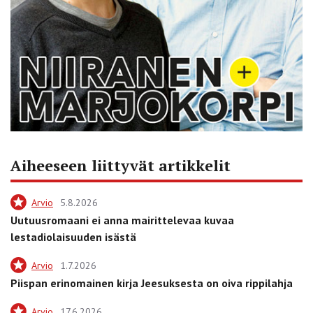
Aiheeseen liittyvät artikkelit
Arvio
5.8.2026
Uutuusromaani ei anna mairittelevaa kuvaa
lestadiolaisuuden isästä
Arvio
1.7.2026
Piispan erinomainen kirja Jeesuksesta on oiva rippilahja
Arvio
17.6.2026