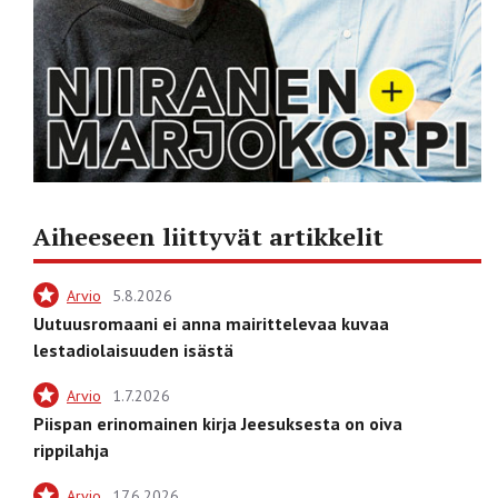
Aiheeseen liittyvät artikkelit
Arvio
5.8.2026
Uutuusromaani ei anna mairittelevaa kuvaa
lestadiolaisuuden isästä
Arvio
1.7.2026
Piispan erinomainen kirja Jeesuksesta on oiva
rippilahja
Arvio
17.6.2026