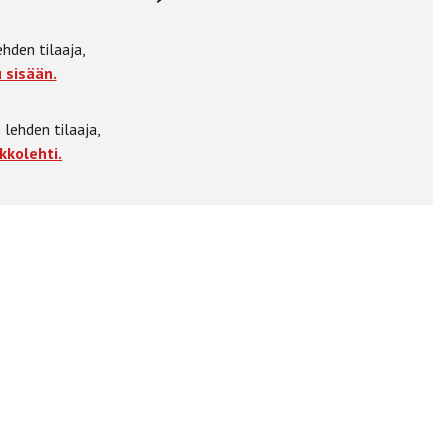
ehden tilaaja,
 sisään.
 lehden tilaaja,
kkolehti.