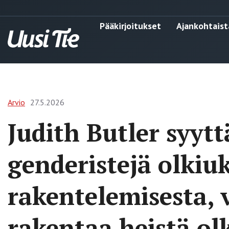
Pääkirjoitukset
Ajankohtaist
Arvio
27.5.2026
Judith Butler syytt
genderistejä olkiu
rakentelemisesta, 
rakentaa heistä ol