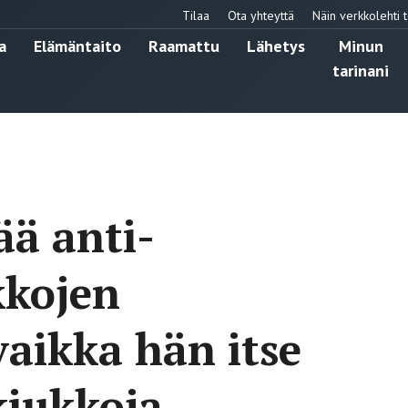
Tilaa
Ota yhteyttä
Näin verkkolehti t
a
Elämäntaito
Raamattu
Lähetys
Minun
tarinani
ää anti-
kkojen
vaikka hän itse
kiukkoja