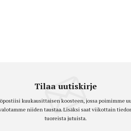
Tilaa uutiskirje
öpostiisi kuukausittaisen koosteen, jossa poimimme uut
a valotamme niiden taustaa. Lisäksi saat viikottain ti
tuoreista jutuista.