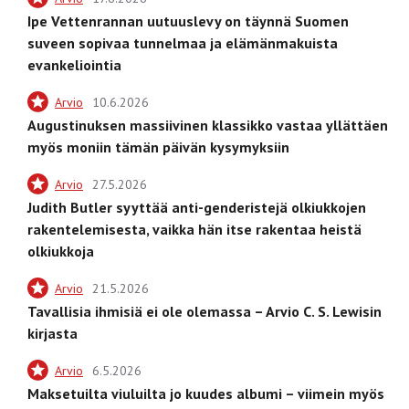
Ipe Vettenrannan uutuuslevy on täynnä Suomen
suveen sopivaa tunnelmaa ja elämänmakuista
evankeliointia
Arvio
10.6.2026
Augustinuksen massiivinen klassikko vastaa yllättäen
myös moniin tämän päivän kysymyksiin
Arvio
27.5.2026
Judith Butler syyttää anti-genderistejä olkiukkojen
rakentelemisesta, vaikka hän itse rakentaa heistä
olkiukkoja
Arvio
21.5.2026
Tavallisia ihmisiä ei ole olemassa – Arvio C. S. Lewisin
kirjasta
Arvio
6.5.2026
Maksetuilta viuluilta jo kuudes albumi – viimein myös