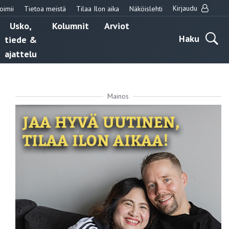
Kirjaudu
oimii
Tietoa meistä
Tilaa Ilon aika
Näköislehti
Usko,
Kolumnit
Arviot
Haku
tiede &
ajattelu
Mainos