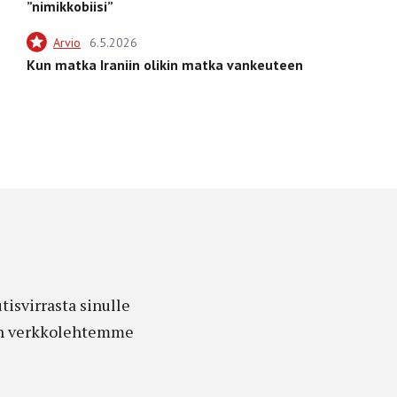
”nimikkobiisi”
Arvio
6.5.2026
Kun matka Iraniin olikin matka vankeuteen
isvirrasta sinulle
edon verkkolehtemme