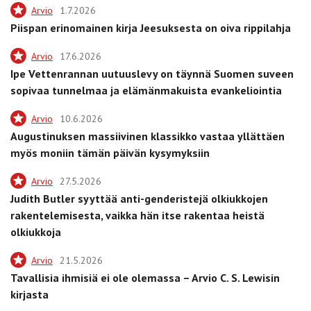
Arvio
1.7.2026
Piispan erinomainen kirja Jeesuksesta on oiva rippilahja
Arvio
17.6.2026
Ipe Vettenrannan uutuuslevy on täynnä Suomen suveen
sopivaa tunnelmaa ja elämänmakuista evankeliointia
Arvio
10.6.2026
Augustinuksen massiivinen klassikko vastaa yllättäen
myös moniin tämän päivän kysymyksiin
Arvio
27.5.2026
Judith Butler syyttää anti-genderistejä olkiukkojen
rakentelemisesta, vaikka hän itse rakentaa heistä
olkiukkoja
Arvio
21.5.2026
Tavallisia ihmisiä ei ole olemassa – Arvio C. S. Lewisin
kirjasta