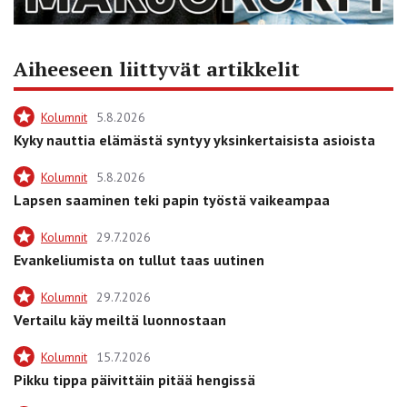
Aiheeseen liittyvät artikkelit
Kolumnit
5.8.2026
Kyky nauttia elämästä syntyy yksinkertaisista asioista
Kolumnit
5.8.2026
Lapsen saaminen teki papin työstä vaikeampaa
Kolumnit
29.7.2026
Evankeliumista on tullut taas uutinen
Kolumnit
29.7.2026
Vertailu käy meiltä luonnostaan
Kolumnit
15.7.2026
Pikku tippa päivittäin pitää hengissä