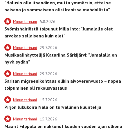
”Halusin olla itsenäinen, mutta ymmärsin, ettei se
naisena ja vammaisena olisi Iranissa mahdollista”
Minun tarinani
5.8.2026
Syömishäiriöstä toipunut Milja Into: ”Jumalalle olet
arvokas sellaisena kuin olet”
Minun tarinani
29.7.2026
Musikaalinäyttelijä Katariina Särkijärvi: ”Jumalalla on
hyvä sydän”
Minun tarinani
29.7.2026
Saritan migreenikohtaus olikin aivoverenvuoto – nopea
toipuminen oli rukousvastaus
Minun tarinani
15.7.2026
Pirjon lukukoira Nala on turvallinen kuuntelija
Minun tarinani
15.7.2026
Maarit Filppula on nukkunut kuuden vuoden ajan ulkona