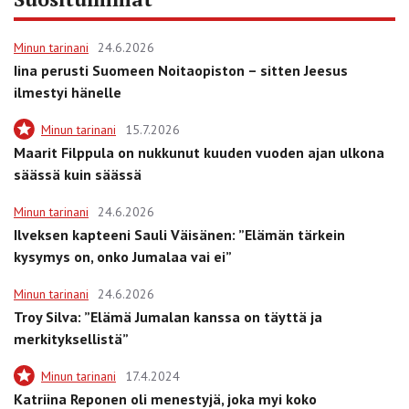
Minun tarinani
24.6.2026
Iina perusti Suomeen Noitaopiston – sitten Jeesus
ilmestyi hänelle
Minun tarinani
15.7.2026
Maarit Filppula on nukkunut kuuden vuoden ajan ulkona
säässä kuin säässä
Minun tarinani
24.6.2026
Ilveksen kapteeni Sauli Väisänen: ”Elämän tärkein
kysymys on, onko Jumalaa vai ei”
Minun tarinani
24.6.2026
Troy Silva: ”Elämä Jumalan kanssa on täyttä ja
merkityksellistä”
Minun tarinani
17.4.2024
Katriina Reponen oli menestyjä, joka myi koko