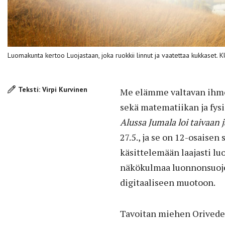
Luomakunta kertoo Luojastaan, joka ruokkii linnut ja vaatettaa kukkaset.
Teksti: Virpi Kurvinen
Me elämme valtavan ihmee
sekä matematiikan ja fys
Alussa Jumala loi taivaan 
27.5., ja se on 12-osaisen
käsittelemään laajasti lu
näkökulmaa luonnonsuoje
digitaaliseen muotoon.
Tavoitan miehen Orivedelt