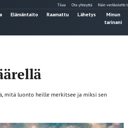
Tilaa
Ota yhteyttä
Näin verkkolehti t
a
Elämäntaito
Raamattu
Lähetys
Minun
tarinani
ärellä
, mitä luonto heille merkitsee ja miksi sen