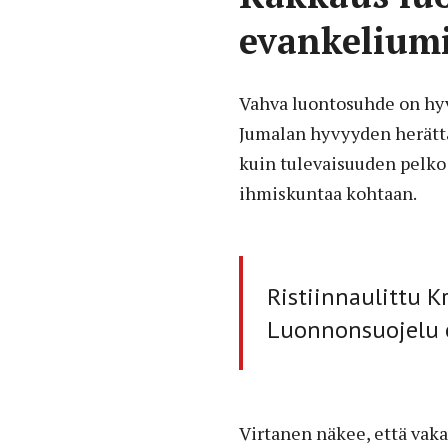
evankeliumi
Vahva luontosuhde on hyv
Jumalan hyvyyden herättä
kuin tulevaisuuden pelko 
ihmiskuntaa kohtaan.
Ristiinnaulittu 
Luonnonsuojelu ei
Virtanen näkee, että vak