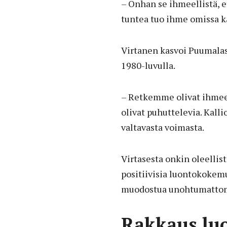
– Onhan se ihmeellistä, et
tuntea tuo ihme omissa k
Virtanen kasvoi Puumalass
1980-luvulla.
– Retkemme olivat ihmeen
olivat puhuttelevia. Kall
valtavasta voimasta.
Virtasesta onkin oleelli
positiivisia luontokokem
muodostua unohtumattomi
Rakkaus luo