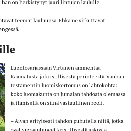
 hän on herkistynyt juuri lintujen laululle.
tavat teemat lauluunsa. Ehkä ne sirkuttavat
engessä.
lle
Luentosarjassaan Virtanen ammentaa
Raamatusta ja kristillisestä perinteestä. Vanhan
testamentin luomiskertomus on lähtökohta:
koko luomakunta on Jumalan tahdosta olemassa
ja ihmisellä on siinä vastuullinen rooli.
– Aivan erityisesti tahdon puhutella niitä, jotka
ovat vieraantuneet kristillisestä uskosta.