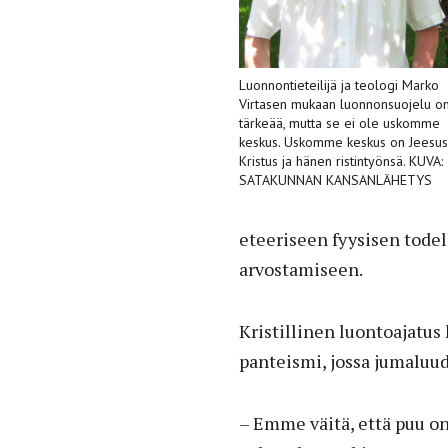
Luonnontieteilijä ja teologi Marko
Virtasen mukaan luonnonsuojelu o
tärkeää, mutta se ei ole uskomme
keskus. Uskomme keskus on Jeesus
Kristus ja hänen ristintyönsä. KUVA:
SATAKUNNAN KANSANLÄHETYS
eteeriseen fyysisen tode
arvostamiseen.
Kristillinen luontoajatus
panteismi, jossa jumaluu
– Emme väitä, että puu on 