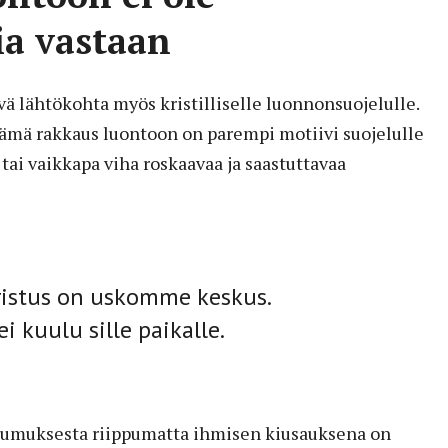
a vastaan
ä lähtökohta myös kristilliselle luonnonsuojelulle.
mä rakkaus luontoon on parempi motiivi suojelulle
tai vaikkapa viha roskaavaa ja saastuttavaa
Kristus on uskomme keskus.
 kuulu sille paikalle.
aumuksesta riippumatta ihmisen kiusauksena on