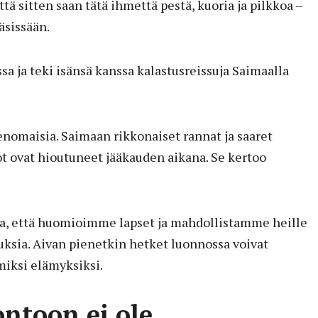
tä sitten saan tätä ihmettä pestä, kuoria ja pilkkoa –
äsissään.
a ja teki isänsä kanssa kalastusreissuja Saimaalla
omaisia. Saimaan rikkonaiset rannat ja saaret
iot ovat hioutuneet jääkauden aikana. Se kertoo
sta, että huomioimme lapset ja mahdollistamme heille
uksia. Aivan pienetkin hetket luonnossa voivat
ksi elämyksiksi.
ntoon ei ole