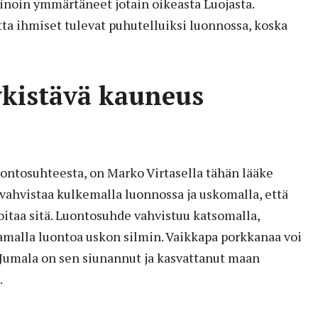
noin ymmärtäneet jotain oikeasta Luojasta.
a ihmiset tulevat puhutelluiksi luonnossa, koska
kistävä kauneus
luontosuhteesta, on Marko Virtasella tähän lääke
i vahvistaa kulkemalla luonnossa ja uskomalla, että
oitaa sitä. Luontosuhde vahvistuu katsomalla,
amalla luontoa uskon silmin. Vaikkapa porkkanaa voi
tä Jumala on sen siunannut ja kasvattanut maan
.