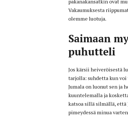
pakanakansatkin ovat mui
Vakaumuksesta riippumatt
olemme luotuja.
Saimaan my
puhutteli
Jos kärsii heiveröisestä 
tarjolla: suhdetta kun vo
Jumala on luonut sen ja h
kuuntelemalla ja koskett
katsoa sillä silmällä, et
pimeydessä minua varten