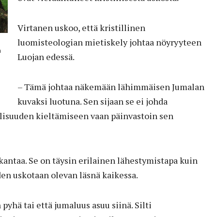
Virtanen uskoo, että kristillinen
luomisteologian mietiskely johtaa nöyryyteen
n
Luojan edessä.
– Tämä johtaa näkemään lähimmäisen Jumalan
kuvaksi luotuna. Sen sijaan se ei johda
llisuuden kieltämiseen vaan päinvastoin sen
 kantaa. Se on täysin erilainen lähestymistapa kuin
den uskotaan olevan läsnä kaikessa.
pyhä tai että jumaluus asuu siinä. Silti