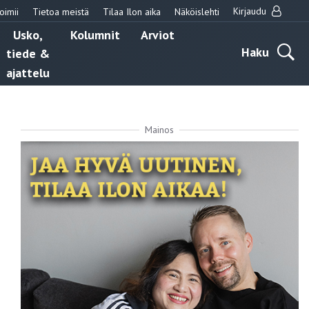
Kirjaudu
oimii
Tietoa meistä
Tilaa Ilon aika
Näköislehti
Usko,
Kolumnit
Arviot
Haku
tiede &
ajattelu
Mainos