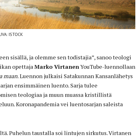
 KUVA: ISTOCK
n sisällä, ja olemme sen todistajia”, sanoo teologi
iikan opettaja
Marko Virtanen
YouTube-luennollaan
ja maan
. Luennon julkaisi Satakunnan Kansanlähetys
 sarjan ensimmäinen luento. Sarja tulee
omisen teologiaa ja muun muassa kristillistä
luun. Koronapandemia vei luentosarjan saleista
ä. Puhelun taustalla soi lintujen sirkutus. Virtanen