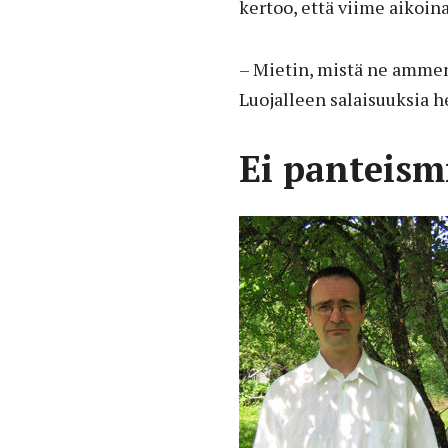
kertoo, että viime aikoina
– Mietin, mistä ne ammen
Luojalleen salaisuuksia h
Ei panteismi