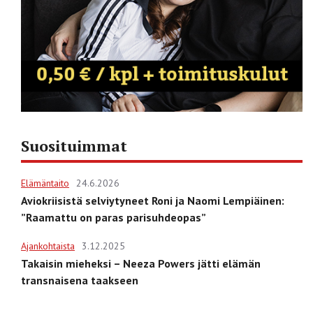
Suosituimmat
Elämäntaito
24.6.2026
Aviokriisistä selviytyneet Roni ja Naomi Lempiäinen:
”Raamattu on paras parisuhdeopas”
Ajankohtaista
3.12.2025
Takaisin mieheksi – Neeza Powers jätti elämän
transnaisena taakseen