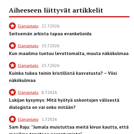
Aiheeseen liittyvät artikkelit
Elämäntaito
22.7.2026
Seitsemän arkista tapaa evankelioida
Elämäntaito
15.7.2026
Kun maailma tuntuu levottomalta, muuta näkökulmaa
Elämäntaito
15.7.2026
Kuinka tukea teinin kristillistä kasvatusta? – Viisi
näkökulmaa
Elämäntaito
8.7.2026
Lukijan kysymys: Mitä hyötyä uskontojen välisestä
dialogista on vai onko mitään?
Elämäntaito
1.7.2026
Sam Raju: ”Jumala muistuttaa meitä kivun kautta, että
maailma tarvitsee parantumista”