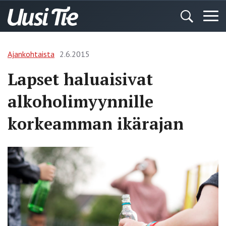
Ajankohtaista
2.6.2015
Lapset haluaisivat
alkoholi­myynnille
korkeamman ikärajan