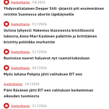
Ajankohtaista
5.8.2026
Yhdysvaltalainen Deeper Still -järjestö piti ensimmäisen
retriitin Suomessa abortin läpikäyneille
Ajankohtaista
31.7.2026
Uutisia lyhyesti: Hakemus klassisesta kristillisestä
lukiosta, Anna-Mari Kaskinen palkittiin ja brittiläinen
kristitty poliitikko murhattiin
Ajankohtaista
31.7.2026
Ruotsissa nuoret haluavat nyt raamattukouluun
Ajankohtaista
30.7.2026
Myös Juhana Pohjola jätti valituksen EIT:een
Ajankohtaista
24.7.2026
Päivi Räsänen jätti EIT:een valituksen korkeimman
oikeuden tuomiosta
Ajankohtaista
22.7.2026