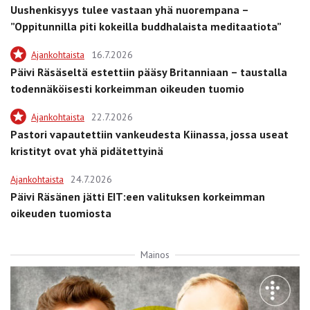
Uushenkisyys tulee vastaan yhä nuorempana –
”Oppitunnilla piti kokeilla buddhalaista meditaatiota”
Ajankohtaista
16.7.2026
Päivi Räsäseltä estettiin pääsy Britanniaan – taustalla
todennäköisesti korkeimman oikeuden tuomio
Ajankohtaista
22.7.2026
Pastori vapautettiin vankeudesta Kiinassa, jossa useat
kristityt ovat yhä pidätettyinä
Ajankohtaista
24.7.2026
Päivi Räsänen jätti EIT:een valituksen korkeimman
oikeuden tuomiosta
Mainos