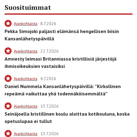
Suosituimmat
Ajankohtaista
8.7.2026
Pekka Simojoki paljasti elämänsä hengellisen biisin
Kansanlähetyspäivillä
Ajankohtaista
22.7.2026
Amnesty leimasi Britanniassa kristillisiä järjestöjä
ihmisoikeuksien vastaisiksi
Ajankohtaista
4.7.2026
Daniel Nummela Kansanlähetyspäivillä: ”Kirkollinen
repeämä vaikuttaa yhä todennäköisemmältä”
Ajankohtaista
13.7.2026
Seinäjoella kristillinen koulu aloittaa kotikouluna, koska
opetuslupaa ei tullut
Ajankohtaista
13.7.2026