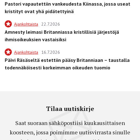
Pastori vapautettiin vankeudesta Kiinassa, jossa useat
kristityt ovat yhä pidätettyinä
Ajankohtaista
22.7.2026
Amnesty leimasi Britanniassa kristillisiä järjestöjä
ihmisoikeuksien vastaisiksi
Ajankohtaista
16.7.2026
Päivi Räsäseltä estettiin pääsy Britanniaan – taustalla
todennäköisesti korkeimman oikeuden tuomio
Tilaa uutiskirje
Saat suoraan sähköpostiisi kuukausittaisen
koosteen, jossa poimimme uutisvirrasta sinulle