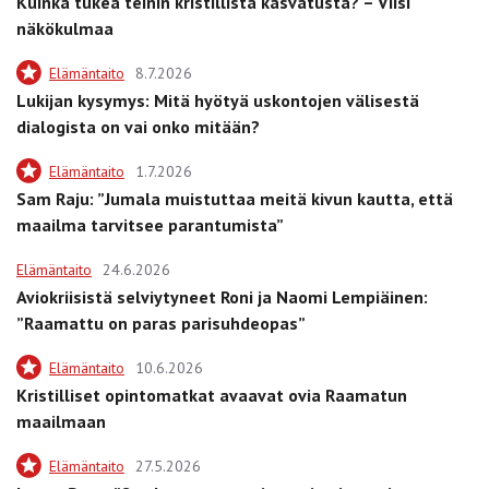
Kuinka tukea teinin kristillistä kasvatusta? – Viisi
näkökulmaa
Elämäntaito
8.7.2026
Lukijan kysymys: Mitä hyötyä uskontojen välisestä
dialogista on vai onko mitään?
Elämäntaito
1.7.2026
Sam Raju: ”Jumala muistuttaa meitä kivun kautta, että
maailma tarvitsee parantumista”
Elämäntaito
24.6.2026
Aviokriisistä selviytyneet Roni ja Naomi Lempiäinen:
”Raamattu on paras parisuhdeopas”
Elämäntaito
10.6.2026
Kristilliset opintomatkat avaavat ovia Raamatun
maailmaan
Elämäntaito
27.5.2026